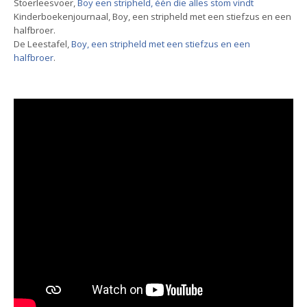
Stoerleesvoer,
Boy een stripheld, één die alles stom vindt
Kinderboekenjournaal, Boy, een stripheld met een stiefzus en een
halfbroer.
De Leestafel,
Boy, een stripheld met een stiefzus en een
halfbroer
.