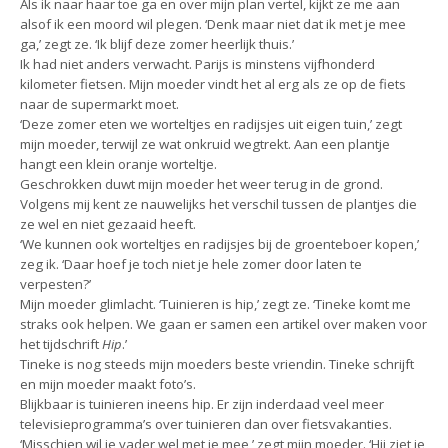
Als ik naar haar toe ga en over mijn plan vertel, kijkt ze me aan
alsof ik een moord wil plegen. ‘Denk maar niet dat ik met je mee
ga,’ zegt ze. ‘Ik blijf deze zomer heerlijk thuis.’
Ik had niet anders verwacht. Parijs is minstens vijfhonderd
kilometer fietsen. Mijn moeder vindt het al erg als ze op de fiets
naar de supermarkt moet.
‘Deze zomer eten we worteltjes en radijsjes uit eigen tuin,’ zegt
mijn moeder, terwijl ze wat onkruid wegtrekt. Aan een plantje
hangt een klein oranje worteltje.
Geschrokken duwt mijn moeder het weer terug in de grond.
Volgens mij kent ze nauwelijks het verschil tussen de plantjes die
ze wel en niet gezaaid heeft.
‘We kunnen ook worteltjes en radijsjes bij de groenteboer kopen,’
zeg ik. ‘Daar hoef je toch niet je hele zomer door laten te
verpesten?’
Mijn moeder glimlacht. ‘Tuinieren is hip,’ zegt ze. ‘Tineke komt me
straks ook helpen. We gaan er samen een artikel over maken voor
het tijdschrift
Hip
.’
Tineke is nog steeds mijn moeders beste vriendin. Tineke schrijft
en mijn moeder maakt foto’s.
Blijkbaar is tuinieren ineens hip. Er zijn inderdaad veel meer
televisieprogramma’s over tuinieren dan over fietsvakanties.
‘Misschien wil je vader wel met je mee,’ zegt mijn moeder. ‘Hij ziet je