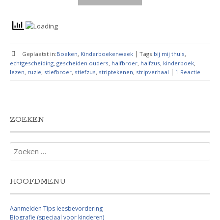
,
|
,
Geplaatst in:
Boeken
Kinderboekenweek
Tags:
bij mij thuis
,
,
,
,
,
echtgescheiding
gescheiden ouders
halfbroer
halfzus
kinderboek
,
,
,
,
,
|
lezen
ruzie
stiefbroer
stiefzus
striptekenen
stripverhaal
1 Reactie
ZOEKEN
Zoeken
naar:
HOOFDMENU
Aanmelden Tips leesbevordering
Biografie (speciaal voor kinderen)