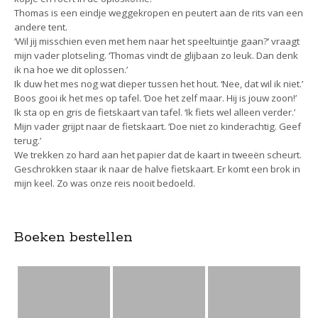
Thomas is een eindje weggekropen en peutert aan de rits van een
andere tent.
‘Wil jij misschien even met hem naar het speeltuintje gaan?’ vraagt
mijn vader plotseling. ‘Thomas vindt de glijbaan zo leuk. Dan denk
ik na hoe we dit oplossen.’
Ik duw het mes nog wat dieper tussen het hout. ‘Nee, dat wil ik niet.’
Boos gooi ik het mes op tafel. ‘Doe het zelf maar. Hij is jouw zoon!’
Ik sta op en gris de fietskaart van tafel. ‘Ik fiets wel alleen verder.’
Mijn vader grijpt naar de fietskaart. ‘Doe niet zo kinderachtig. Geef
terug.’
We trekken zo hard aan het papier dat de kaart in tweeën scheurt.
Geschrokken staar ik naar de halve fietskaart. Er komt een brok in
mijn keel. Zo was onze reis nooit bedoeld.
Boeken bestellen