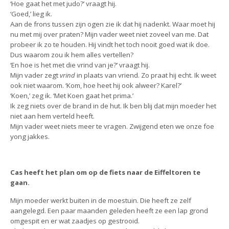
‘Hoe gaat het met judo?’ vraagt hij.
‘Goed,’ lieg ik.
Aan de frons tussen zijn ogen zie ik dat hij nadenkt. Waar moet hij
nu met mij over praten? Mijn vader weet niet zoveel van me. Dat
probeer ik zo te houden. Hij vindt het toch nooit goed wat ik doe.
Dus waarom zou ik hem alles vertellen?
‘En hoe is het met die vrind van je?’ vraagt hij.
Mijn vader zegt
vrind
in plaats van vriend. Zo praat hij echt. Ik weet
ook niet waarom. ‘Kom, hoe heet hij ook alweer? Karel?’
‘Koen,’ zeg ik. ‘Met Koen gaat het prima.’
Ik zeg niets over de brand in de hut. Ik ben blij dat mijn moeder het
niet aan hem verteld heeft.
Mijn vader weet niets meer te vragen. Zwijgend eten we onze foe
yong jakkes.
Cas heeft het plan om op de fiets naar de Eiffeltoren te
gaan.
Mijn moeder werkt buiten in de moestuin. Die heeft ze zelf
aangelegd. Een paar maanden geleden heeft ze een lap grond
omgespit en er wat zaadjes op gestrooid.