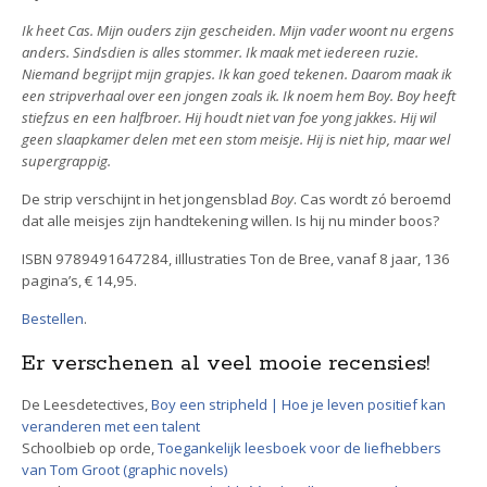
o
r
p
I
e
k
p
n
s
Ik heet Cas. Mijn ouders zijn gescheiden. Mijn vader woont nu ergens
t
anders. Sindsdien is alles stommer. Ik maak met iedereen ruzie.
Niemand begrijpt mijn grapjes.
Ik kan goed tekenen. Daarom maak ik
een stripverhaal over een jongen zoals ik. Ik noem hem Boy.
Boy heeft
stiefzus en een halfbroer. Hij houdt niet van foe yong jakkes. Hij wil
geen slaapkamer delen met een stom meisje. Hij is niet hip, maar wel
supergrappig.
De strip verschijnt in het jongensblad
Boy
. Cas wordt zó beroemd
dat alle meisjes zijn handtekening willen. Is hij nu minder boos?
ISBN 9789491647284, iIllustraties Ton de Bree, vanaf 8 jaar, 136
pagina’s, € 14,95.
Bestellen
.
Er verschenen al veel mooie recensies!
De Leesdetectives,
Boy een stripheld | Hoe je leven positief kan
veranderen met een talent
Schoolbieb op orde,
Toegankelijk leesboek voor de liefhebbers
van Tom Groot (graphic novels)