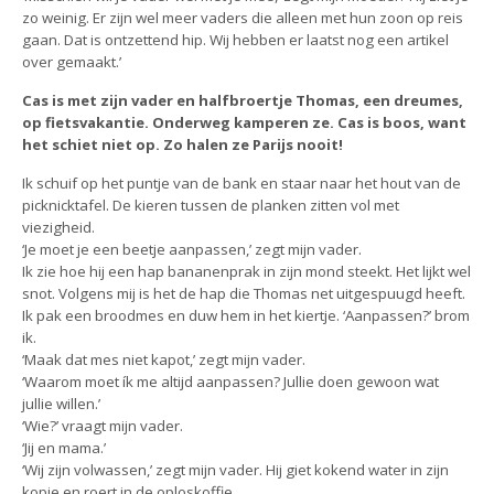
zo weinig. Er zijn wel meer vaders die alleen met hun zoon op reis
gaan. Dat is ontzettend hip. Wij hebben er laatst nog een artikel
over gemaakt.’
Cas is met zijn vader en halfbroertje Thomas, een dreumes,
op fietsvakantie. Onderweg kamperen ze. Cas is boos, want
het schiet niet op. Zo halen ze Parijs nooit!
Ik schuif op het puntje van de bank en staar naar het hout van de
picknicktafel. De kieren tussen de planken zitten vol met
viezigheid.
‘Je moet je een beetje aanpassen,’ zegt mijn vader.
Ik zie hoe hij een hap bananenprak in zijn mond steekt. Het lijkt wel
snot. Volgens mij is het de hap die Thomas net uitgespuugd heeft.
Ik pak een broodmes en duw hem in het kiertje. ‘Aanpassen?’ brom
ik.
‘Maak dat mes niet kapot,’ zegt mijn vader.
‘Waarom moet ík me altijd aanpassen? Jullie doen gewoon wat
jullie willen.’
‘Wie?’ vraagt mijn vader.
‘Jij en mama.’
‘Wij zijn volwassen,’ zegt mijn vader. Hij giet kokend water in zijn
kopje en roert in de oploskoffie.