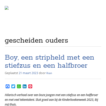
Menu
Skip
to
content
gescheiden ouders
Boy, een stripheld met een
stiefzus en een halfbroer
Geplaatst
21 maart 2023
door
Rian
F
T
W
L
P
a
w
h
i
i
c
i
a
n
n
Hilarisch verhaal over een boze jongen met een stiefzus en een halfbroer
e
t
t
k
t
en met veel tekentalent. Sluit goed aan bij de Kinderboekenweek 2023, Bij
b
t
s
e
e
mij thuis.
o
e
A
d
r