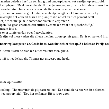
maanden geleden heeft ze een lap grond omgespit en er wat zaadjes op gestrooid.
 wil plegen. ‘Denk maar niet dat ik met je mee ga,’ zegt ze. ‘Ik blijf deze zomer heer
 moeder vindt het al erg als ze op de fiets naar de supermarkt moet.
ijl ze wat onkruid wegtrekt. Aan een plantje hangt een klein oranje worteltje.
elijks het verschil tussen de plantjes die ze wel en niet gezaaid heeft.
ef je toch niet je hele zomer door laten te verpesten?’
elpen. We gaan er samen een artikel over maken voor het tijdschrift
Hip
.’
maakt foto’s.
s over tuinieren dan over fietsvakanties.
 Er zijn wel meer vaders die alleen met hun zoon op reis gaan. Dat is ontzettend hip.
nderweg kamperen ze. Cas is boos, want het schiet niet op. Zo halen ze Parijs noo
e kieren tussen de planken zitten vol met viezigheid.
ns mij is het de hap die Thomas net uitgespuugd heeft.
 in de oploskoffie.
otseling. ‘Thomas vindt de glijbaan zo leuk. Dan denk ik na hoe we dit oplossen.’
 het mes op tafel. ‘Doe het zelf maar. Hij is jouw zoon!’