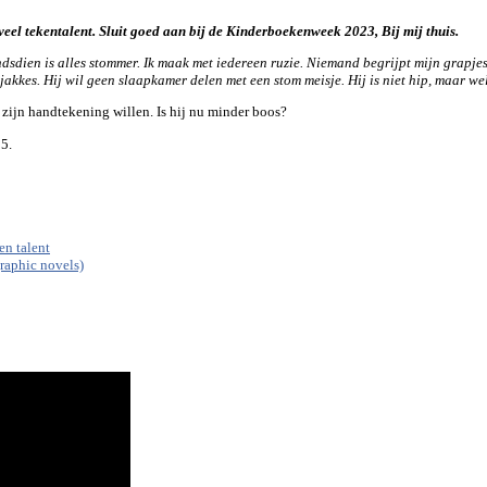
veel tekentalent. Sluit goed aan bij de Kinderboekenweek 2023, Bij mij thuis.
dsdien is alles stommer. Ik maak met iedereen ruzie. Niemand begrijpt mijn grapje
 jakkes. Hij wil geen slaapkamer delen met een stom meisje. Hij is niet hip, maar w
 zijn handtekening willen. Is hij nu minder boos?
95.
en talent
raphic novels)