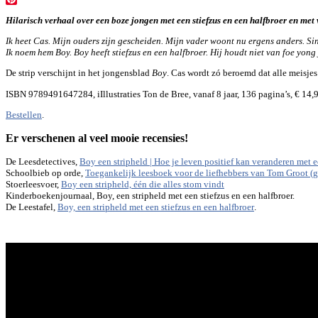
Pinterest
Hilarisch verhaal over een boze jongen met een stiefzus en een halfbroer en met 
Ik heet Cas. Mijn ouders zijn gescheiden. Mijn vader woont nu ergens anders. Sin
Ik noem hem Boy.
Boy heeft stiefzus en een halfbroer. Hij houdt niet van foe yong
De strip verschijnt in het jongensblad
Boy
. Cas wordt zó beroemd dat alle meisjes
ISBN 9789491647284, iIllustraties Ton de Bree, vanaf 8 jaar, 136 pagina’s, € 14,
Bestellen
.
Er verschenen al veel mooie recensies!
De Leesdetectives,
Boy een stripheld | Hoe je leven positief kan veranderen met e
Schoolbieb op orde,
Toegankelijk leesboek voor de liefhebbers van Tom Groot (g
Stoerleesvoer,
Boy een stripheld, één die alles stom vindt
Kinderboekenjournaal, Boy, een stripheld met een stiefzus en een halfbroer.
De Leestafel,
Boy, een stripheld met een stiefzus en een halfbroer
.