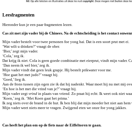
Leesfragmenten
Hieronder kun je een paar fragmenten lezen.
Cas zit met zijn vader bij de Chinees. Na de echtscheiding is het contact onwenn
Mijn vader bestelt voor twee personen foe yong hai. Dat is een soort prut met ei.
‘Wat wilt u drinken?’ vraagt de ober.
‘Bier,’ zegt mijn vader.
‘Cola,’ zeg ik.
Dat krijg ik niet. Cola is geen goede combinatie met eierprut, vindt mijn vader. C
‘Dan neem ik wel bier,’ zeg ik.
Mijn vader vindt dat geen leuk grapje. Hij bestelt prikwater voor me.
‘Hoe gaat het met judo?’ vraagt hij.
‘Goed,’ lieg ik.
Aan de frons tussen zijn ogen zie ik dat hij nadenkt. Waar moet hij nu met mij ov
‘En hoe is het met die vrind van je?’ vraagt hij.
Mijn vader zegt
vrind
in plaats van vriend. Zo praat hij echt. Ik weet ook niet w
‘Koen,’ zeg ik. ‘Met Koen gaat het prima.’
Ik zeg niets over de brand in de hut. Ik ben blij dat mijn moeder het niet aan hem 
Mijn vader weet niets meer te vragen. Zwijgend eten we onze foe yong jakkes.
Cas heeft het plan om op de fiets naar de Eiffeltoren te gaan.