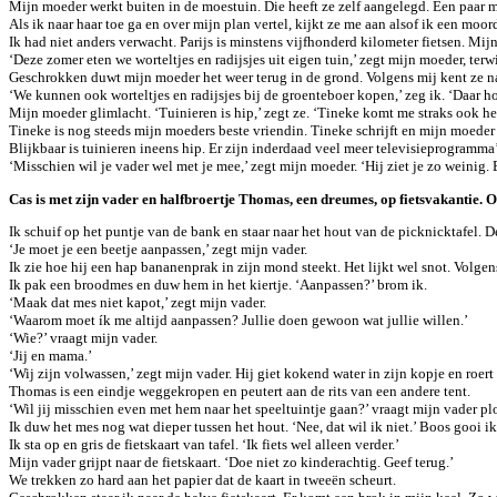
Mijn moeder werkt buiten in de moestuin. Die heeft ze zelf aangelegd. Een paar 
Als ik naar haar toe ga en over mijn plan vertel, kijkt ze me aan alsof ik een moord
Ik had niet anders verwacht. Parijs is minstens vijfhonderd kilometer fietsen. Mijn
‘Deze zomer eten we worteltjes en radijsjes uit eigen tuin,’ zegt mijn moeder, terw
Geschrokken duwt mijn moeder het weer terug in de grond. Volgens mij kent ze nauw
‘We kunnen ook worteltjes en radijsjes bij de groenteboer kopen,’ zeg ik. ‘Daar ho
Mijn moeder glimlacht. ‘Tuinieren is hip,’ zegt ze. ‘Tineke komt me straks ook h
Tineke is nog steeds mijn moeders beste vriendin. Tineke schrijft en mijn moeder 
Blijkbaar is tuinieren ineens hip. Er zijn inderdaad veel meer televisieprogramma’
‘Misschien wil je vader wel met je mee,’ zegt mijn moeder. ‘Hij ziet je zo weinig.
Cas is met zijn vader en halfbroertje Thomas, een dreumes, op fietsvakantie. O
Ik schuif op het puntje van de bank en staar naar het hout van de picknicktafel. D
‘Je moet je een beetje aanpassen,’ zegt mijn vader.
Ik zie hoe hij een hap bananenprak in zijn mond steekt. Het lijkt wel snot. Volge
Ik pak een broodmes en duw hem in het kiertje. ‘Aanpassen?’ brom ik.
‘Maak dat mes niet kapot,’ zegt mijn vader.
‘Waarom moet ík me altijd aanpassen? Jullie doen gewoon wat jullie willen.’
‘Wie?’ vraagt mijn vader.
‘Jij en mama.’
‘Wij zijn volwassen,’ zegt mijn vader. Hij giet kokend water in zijn kopje en roert
Thomas is een eindje weggekropen en peutert aan de rits van een andere tent.
‘Wil jij misschien even met hem naar het speeltuintje gaan?’ vraagt mijn vader pl
Ik duw het mes nog wat dieper tussen het hout. ‘Nee, dat wil ik niet.’ Boos gooi ik
Ik sta op en gris de fietskaart van tafel. ‘Ik fiets wel alleen verder.’
Mijn vader grijpt naar de fietskaart. ‘Doe niet zo kinderachtig. Geef terug.’
We trekken zo hard aan het papier dat de kaart in tweeën scheurt.