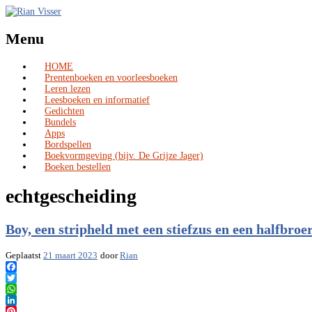
Menu
HOME
Skip
Prentenboeken en voorleesboeken
to
Leren lezen
content
Leesboeken en informatief
Gedichten
Bundels
Apps
Bordspellen
Boekvormgeving (bijv. De Grijze Jager)
Boeken bestellen
echtgescheiding
Boy, een stripheld met een stiefzus en een halfbroe
Geplaatst
21 maart 2023
door
Rian
Facebook
Twitter
WhatsApp
LinkedIn