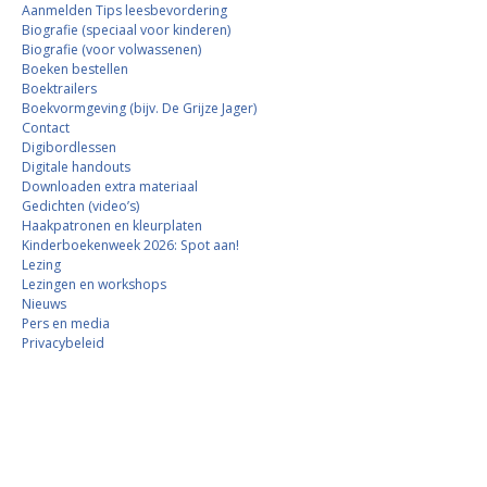
Aanmelden Tips leesbevordering
Biografie (speciaal voor kinderen)
Biografie (voor volwassenen)
Boeken bestellen
Boektrailers
Boekvormgeving (bijv. De Grijze Jager)
Contact
Digibordlessen
Digitale handouts
Downloaden extra materiaal
Gedichten (video’s)
Haakpatronen en kleurplaten
Kinderboekenweek 2026: Spot aan!
Lezing
Lezingen en workshops
Nieuws
Pers en media
Privacybeleid