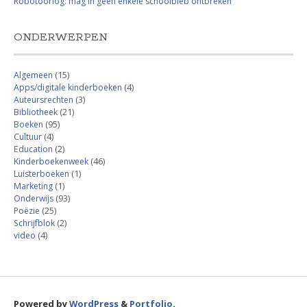
Robotoorlog: mag in geen enkele schoolbieb ontbreken
ONDERWERPEN
Algemeen
(15)
Apps/digitale kinderboeken
(4)
Auteursrechten
(3)
Bibliotheek
(21)
Boeken
(95)
Cultuur
(4)
Education
(2)
Kinderboekenweek
(46)
Luisterboeken
(1)
Marketing
(1)
Onderwijs
(93)
Poëzie
(25)
Schrijfblok
(2)
video
(4)
Powered by
WordPress
&
Portfolio
.