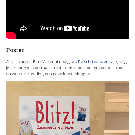
Poster
Als je schrijver Rian Visser uitnodigt via
De schrijverscentrale
, krijg
je – zolang de voorraad strekt – een mooie poster voor de school
en voor elke leerling een gave boekenlegger.