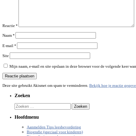
Reactie
*
Naam
*
E-mail
*
Site
Mijn naam, e-mail en site opslaan in deze browser voor de volgende keer wann
Deze site gebruikt Akismet om spam te verminderen.
Bekijk hoe je reactie gegev
Zoeken
Zoeken
naar:
Hoofdmenu
Aanmelden Tips leesbevordering
Biografie (speciaal voor kinderen)