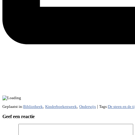
Geplaatst in:
Bibliotheek
,
Kinderboekenweek
,
Onderwijs
|
Tags:
De steen en de ti
Geef een reactie