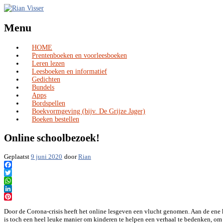
Menu
HOME
Skip
Prentenboeken en voorleesboeken
to
Leren lezen
content
Leesboeken en informatief
Gedichten
Bundels
Apps
Bordspellen
Boekvormgeving (bijv. De Grijze Jager)
Boeken bestellen
Online schoolbezoek!
Geplaatst
9 juni 2020
door
Rian
Facebook
Twitter
WhatsApp
LinkedIn
Pinterest
Door de Corona-crisis heeft het online lesgeven een vlucht genomen. Aan de ene
is toch een heel leuke manier om kinderen te helpen een verhaal te bedenken, om