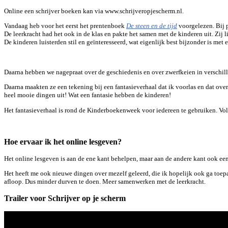
Online een schrijver boeken kan via www.schrijveropjescherm.nl.
Vandaag heb voor het eerst het prentenboek
voorgelezen. Bij 
De steen en de tijd
De leerkracht had het ook in de klas en pakte het samen met de kinderen uit. Zij l
De kinderen luisterden stil en geïnteresseerd, wat eigenlijk best bijzonder is met e
Daarna hebben we nagepraat over de geschiedenis en over zwerfkeien in verschill
Daarna maakten ze een tekening bij een fantasieverhaal dat ik voorlas en dat ove
heel mooie dingen uit! Wat een fantasie hebben de kinderen!
Het fantasieverhaal is rond de Kinderboekenweek voor iedereen te gebruiken. Vo
Hoe ervaar ik het online lesgeven?
Het online lesgeven is aan de ene kant behelpen, maar aan de andere kant ook een
Het heeft me ook nieuwe dingen over mezelf geleerd, die ik hopelijk ook ga toepas
afloop. Dus minder durven te doen. Meer samenwerken met de leerkracht.
Trailer voor Schrijver op je scherm