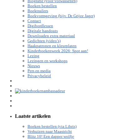
Biografie (voor volwassenen)
Boeken bestellen
Boektrailers
Boekvormgeving (bijv. De Grijze Jager)
Contact
Digibordlessen
Digitale handouts
Downloaden extra materiaal
Gedichten (video’s)
Haakpatronen en kleurplaten
Kinderboekenweek 2026: Spot aan!
Lezing
Lezingen en workshops
Nieuws
Pers en media
Privacybeleid
Laatste artikelen
Boeken bestellen (via Libris)
Verhuizen naar Maastricht
Blitz 10! Een dapper wolfje