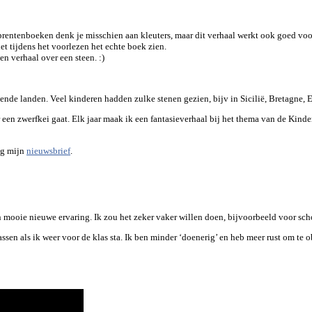
prentenboeken denk je misschien aan kleuters, maar dit verhaal werkt ook goed v
iet tijdens het voorlezen het echte boek zien.
en verhaal over een steen. :)
ende landen. Veel kinderen hadden zulke stenen gezien, bijv in Sicilië, Bretagne, 
r een zwerfkei gaat. Elk jaar maak ik een fantasieverhaal bij het thema van de Kind
lg mijn
nieuwsbrief
.
 mooie nieuwe ervaring. Ik zou het zeker vaker willen doen, bijvoorbeeld voor sch
sen als ik weer voor de klas sta. Ik ben minder ‘doenerig’ en heb meer rust om te o