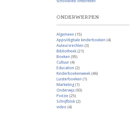
schoolbieb ontbreken
ONDERWERPEN
Algemeen
(15)
Apps/digitale kinderboeken
(4)
Auteursrechten
(3)
Bibliotheek
(21)
Boeken
(95)
Cultuur
(4)
Education
(2)
Kinderboekenweek
(46)
Luisterboeken
(1)
Marketing
(1)
Onderwijs
(93)
Poëzie
(25)
Schrijfblok
(2)
video
(4)