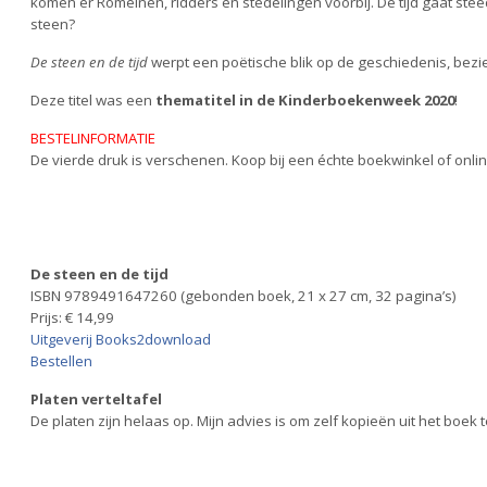
komen er Romeinen, ridders en stedelingen voorbij. De tijd gaat steed
steen?
De steen en de tijd
werpt een poëtische blik op de geschiedenis, bezi
Deze titel was een
thematitel
in de Kinderboekenweek 2020
!
BESTELINFORMATIE
De vierde druk is verschenen. Koop bij een échte boekwinkel of onli
De steen en de tijd
ISBN 9789491647260 (gebonden boek, 21 x 27 cm, 32 pagina’s)
Prijs: € 14,99
Uitgeverij Books2download
Bestellen
Platen verteltafel
De platen zijn helaas op. Mijn advies is om zelf kopieën uit het boek 