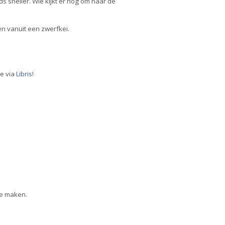
s sneller. Wie kijkt er nog om naar de
en vanuit een zwerfkei.
ne via
Libris
!
te maken.