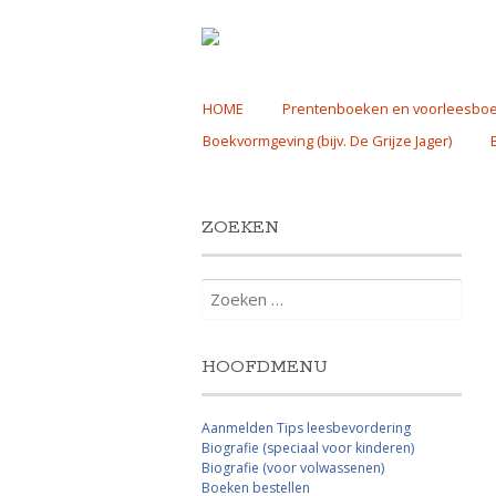
Skip
HOME
Prentenboeken en voorleesbo
to
Boekvormgeving (bijv. De Grijze Jager)
content
ZOEKEN
Zoeken
naar:
HOOFDMENU
Aanmelden Tips leesbevordering
Biografie (speciaal voor kinderen)
Biografie (voor volwassenen)
Boeken bestellen