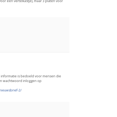
 voor een vertelkastje), maar 3 platen voor
ze informatie is bedoeld voor mensen die
een wachtwoord inloggen op
/nieuwsbrief-2/