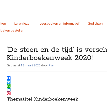
eken
Leren lezen
Leesboeken en informatief
Gedichten
Boeken bestellen
‘De steen en de tijd’ is vers
Kinderboekenweek 2020!
Geplaatst
18 maart 2020
door
Rian
F
a
T
c
w
W
e
i
h
L
b
t
a
i
P
Thematitel Kinderboekenweek
o
t
t
n
i
o
e
s
k
n