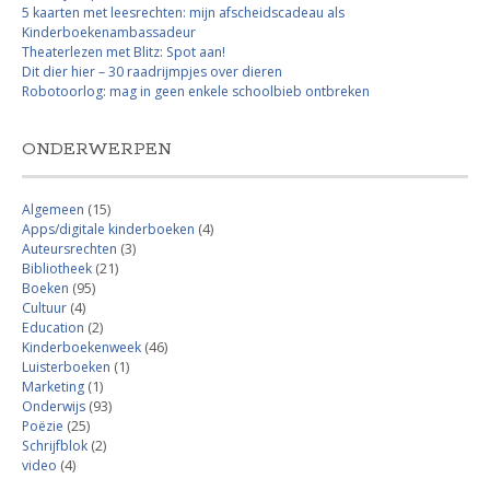
5 kaarten met leesrechten: mijn afscheidscadeau als
Kinderboekenambassadeur
Theaterlezen met Blitz: Spot aan!
Dit dier hier – 30 raadrijmpjes over dieren
Robotoorlog: mag in geen enkele schoolbieb ontbreken
ONDERWERPEN
Algemeen
(15)
Apps/digitale kinderboeken
(4)
Auteursrechten
(3)
Bibliotheek
(21)
Boeken
(95)
Cultuur
(4)
Education
(2)
Kinderboekenweek
(46)
Luisterboeken
(1)
Marketing
(1)
Onderwijs
(93)
Poëzie
(25)
Schrijfblok
(2)
video
(4)