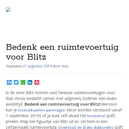
Menu
Skip
to
content
Bedenk een ruimtevoertuig
voor Blitz
Geplaatst
27 augustus 2019
door
Rian
F
T
W
L
P
a
w
h
i
i
c
i
a
n
n
In de serie Blitz! komen veel fantasie ruimtevoertuigen voor.
e
t
t
k
t
Rian Visser bedacht samen met uitgeverij Gottmer een leuke
b
t
s
e
e
wedstrijd.
Hiervoor
Bedenk een ruimtevoertuig voor Blitz!
o
e
A
d
r
o
r
p
I
e
kun je
(deze worden verstuurd vanaf
knutselkaarten aanvragen
k
p
n
s
1 september 2019) of je kunt zelf alvast het
(pdf)
knutselvel
t
printen. Knip het figuurtje van Blitz uit en zet hem in een
zelfgemaakt ruimtevoertuig.
(pdf)
Download de gratis digibordles