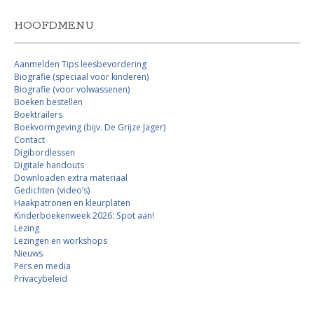
HOOFDMENU
Aanmelden Tips leesbevordering
Biografie (speciaal voor kinderen)
Biografie (voor volwassenen)
Boeken bestellen
Boektrailers
Boekvormgeving (bijv. De Grijze Jager)
Contact
Digibordlessen
Digitale handouts
Downloaden extra materiaal
Gedichten (video’s)
Haakpatronen en kleurplaten
Kinderboekenweek 2026: Spot aan!
Lezing
Lezingen en workshops
Nieuws
Pers en media
Privacybeleid