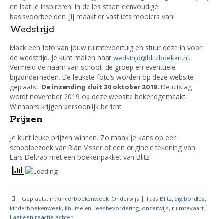
en laat je inspireren. In de les staan eenvoudige
basisvoorbeelden. Jij maakt er vast iets mooiers van!
Wedstrijd
Maak een foto van jouw ruimtevoertuig en stuur deze in voor
de wedstrijd. Je kunt mailen naar
.
wedstrijd@blitzboeken.nl
Vermeld de naam van school, de groep en eventuele
bijzonderheden. De leukste foto’s worden op deze website
geplaatst.
De uitslag
De inzending sluit 30 oktober 2019.
wordt november 2019 op deze website bekendgemaakt.
Winnaars krijgen persoonlijk bericht.
Prijzen
Je kunt leuke prijzen winnen. Zo maak je kans op een
schoolbezoek van Rian Visser of een originele tekening van
Lars Deltrap met een boekenpakket van Blitz!
,
|
,
,
Geplaatst in:
Kinderboekenweek
Onderwijs
Tags:
Blitz
digibordles
,
,
,
,
|
kinderboekenweek
Knutselen
leesbevordering
onderwijs
ruimtevaart
Laat een reactie achter