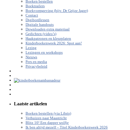
Boeken bestellen
Boektrailers
Boekvormgeving (bijv. De Grijze Jager)
Contact
Digibordlessen
Digitale handouts
Downloaden extra materiaal
Gedichten (video’s)
Haakpatronen en kleurplaten
Kinderboekenweek 2026: Spot aan!
Lezing
Lezingen en workshops
Nieuws
Pers en media
Privacybeleid
Laatste artikelen
Boeken bestellen (via Libris)
Verhuizen naar Maastricht
Blitz 10! Een dapper wolfje
Ik ben altijd mezelf – Titel Kinderboekenweek 2026