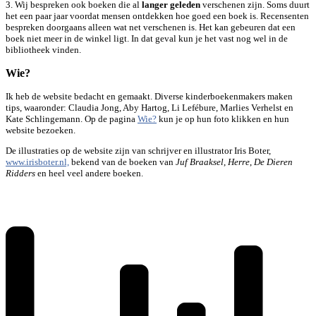
3. Wij bespreken ook boeken die al
langer geleden
verschenen zijn. Soms duurt
het een paar jaar voordat mensen ontdekken hoe goed een boek is. Recensenten
bespreken doorgaans alleen wat net verschenen is. Het kan gebeuren dat een
boek niet meer in de winkel ligt. In dat geval kun je het vast nog wel in de
bibliotheek vinden.
Wie?
Ik heb de website bedacht en gemaakt. Diverse kinderboekenmakers maken
tips, waaronder: Claudia Jong, Aby Hartog, Li Lefébure, Marlies Verhelst en
Kate Schlingemann. Op de pagina
Wie?
kun je op hun foto klikken en hun
website bezoeken.
De illustraties op de website zijn van schrijver en illustrator Iris Boter,
www.irisboter.nl,
bekend van de boeken van
Juf Braaksel
,
Herre
,
De Dieren
Ridders
en heel veel andere boeken.