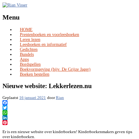
Menu
HOME
Skip
Prentenboeken en voorleesboeken
to
Leren lezen
content
Leesboeken en informatief
Gedichten
Bundels
Apps
Bordspellen
Boekvormgeving (bijv. De Grijze Jager)
Boeken bestellen
Nieuwe website: Lekkerlezen.nu
Geplaatst
16 januari 2021
door
Rian
Facebook
Twitter
WhatsApp
LinkedIn
Pinterest
Er is een nieuwe website over kinderboeken! Kinderboekenmakers geven tips
over kinderboeken.