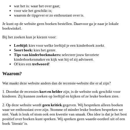
wat het is: waar het over gaat;
voor wie het geschikt is;
waarom de tipgever er zo enthousiast over is.
Je kunt op de website geen boeken bestellen. Daarvoor ga je naar je lokale
boekwinkel.
Bij het zoeken kun je kiezen voor:
kies voor welke leeftijd je een kinderboek zoekt.
Leeftijd:
kies het genre.
Soort boek:
selecteer jouw favoriete
Tips van kinderboekmakers:
kinderboekenmaker en kijk wat hij of zij adviseert.
Of kies een
!
trefwoord
Waarom?
Wat maakt deze website anders dan de recensie-website die er al zijn?
1. Doordat de recensies
kort en helder
zijn, is de website ook geschikt voor
kinderen. Zij kunnen zoeken op leeftijd en kijken of ze leuke boeken zien.
2. Op deze website wordt
geen kritiek
gegeven. Wij bespreken alleen boeken
waar we enthousiast over zijn. Stomme of minder leuke boeken bespreken we
niet. Vaak is leuk of stom ook een kwestie van smaak. Ons idee is dat je het best
positief over boeken kunt spreken. Wij spreken geen waarde-oordeel uit of een
boek ‘literair’ is.