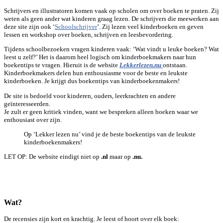
Schrijvers en illustratoren komen vaak op scholen om over boeken te praten. Zij
weten als geen ander wat kinderen graag lezen.
De schrijvers die meewerken aan
deze site zijn ook ‘
’
. Zij lezen veel kinderboeken en geven
Schoolschrijver
lessen en workshop over boeken, schrijven en leesbevordering.
Tijdens schoolbezoeken vragen kinderen vaak: ‘Wat vindt u leuke boeken? Wat
leest u zelf?’ Het is daarom heel logisch om kinderboekmakers naar hun
boekentips te vragen. Hieruit is de website
ontstaan.
L
ekkerlezen.nu
Kinderboekmakers delen hun enthousiasme voor de beste en leukste
kinderboeken. Je krijgt dus boekentips van kinderboekenmakers!
De site is bedoeld voor kinderen, ouders, leerkrachten en andere
geïnteresseerden.
Je zult er geen kritiek vinden, want we bespreken alleen boeken waar we
enthousiast over zijn.
Op ‘Lekker lezen nu’ vind je de beste boekentips van de leukste
kinderboekenmakers!
LET OP: De website eindigt niet op
.nl
maar op
.nu.
Wat?
De recensies zijn kort en krachtig. Je leest of hoort over elk boek: