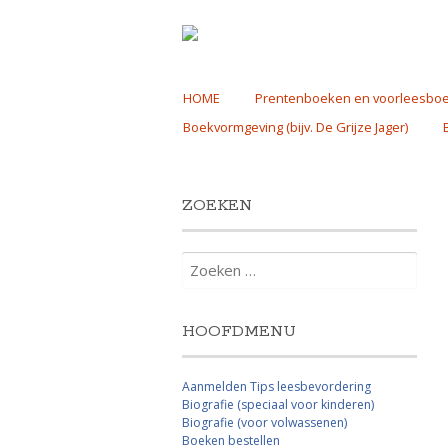
Skip
HOME
Prentenboeken en voorleesbo
to
Boekvormgeving (bijv. De Grijze Jager)
content
ZOEKEN
Zoeken
naar:
HOOFDMENU
Aanmelden Tips leesbevordering
Biografie (speciaal voor kinderen)
Biografie (voor volwassenen)
Boeken bestellen