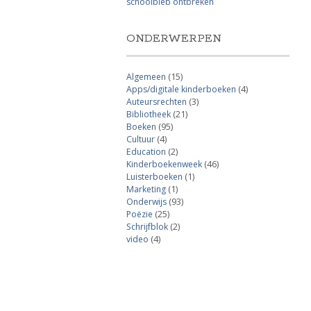
schoolbieb ontbreken
ONDERWERPEN
Algemeen
(15)
Apps/digitale kinderboeken
(4)
Auteursrechten
(3)
Bibliotheek
(21)
Boeken
(95)
Cultuur
(4)
Education
(2)
Kinderboekenweek
(46)
Luisterboeken
(1)
Marketing
(1)
Onderwijs
(93)
Poëzie
(25)
Schrijfblok
(2)
video
(4)