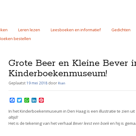
eken
Leren lezen
Leesboeken en informatief
Gedichten
Boeken bestellen
Grote Beer en Kleine Bever i
Kinderboekenmuseum!
Geplaatst
19 mei 2018
door
Rian
F
T
W
L
P
a
w
h
i
i
c
i
a
n
n
In het Kinderboekenmuseum in Den Haag is een illustratie te zien uit
e
t
t
k
t
altijd!
b
t
s
e
e
Het is de tekening van het verhaal
Bever leest een boek
en hij is gema
o
e
A
d
r
o
r
p
I
e
k
p
n
s