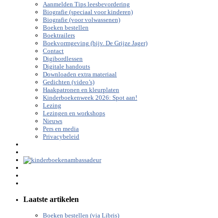
Aanmelden Tips leesbevordering
Biografie (speciaal voor kinderen)
Biografie (voor volwassenen)
Boeken bestellen
Boektrailers
Boekvormgeving (bijv. De Grijze Jager)
Contact
Digibordlessen
Digitale handouts
Downloaden extra materiaal
Gedichten (video’s)
Haakpatronen en kleurplaten
Kinderboekenweek 2026: Spot aan!
Lezing
Lezingen en workshops
Nieuws
Pers en media
Privacybeleid
Laatste artikelen
Boeken bestellen (via Libris)