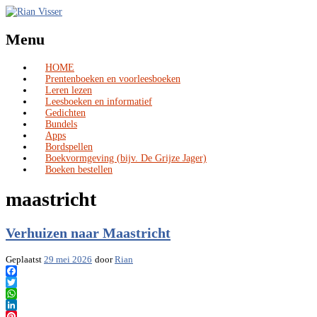
Menu
HOME
Skip
Prentenboeken en voorleesboeken
to
Leren lezen
content
Leesboeken en informatief
Gedichten
Bundels
Apps
Bordspellen
Boekvormgeving (bijv. De Grijze Jager)
Boeken bestellen
maastricht
Verhuizen naar Maastricht
Geplaatst
29 mei 2026
door
Rian
Facebook
Twitter
WhatsApp
LinkedIn