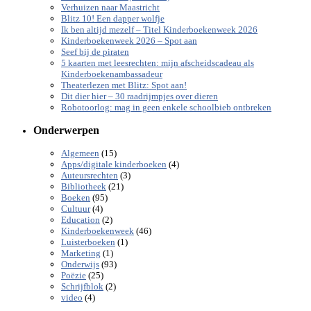
Verhuizen naar Maastricht
Blitz 10! Een dapper wolfje
Ik ben altijd mezelf – Titel Kinderboekenweek 2026
Kinderboekenweek 2026 – Spot aan
Seef bij de piraten
5 kaarten met leesrechten: mijn afscheidscadeau als
Kinderboekenambassadeur
Theaterlezen met Blitz: Spot aan!
Dit dier hier – 30 raadrijmpjes over dieren
Robotoorlog: mag in geen enkele schoolbieb ontbreken
Onderwerpen
(15)
Algemeen
(4)
Apps/digitale kinderboeken
(3)
Auteursrechten
(21)
Bibliotheek
(95)
Boeken
(4)
Cultuur
(2)
Education
(46)
Kinderboekenweek
(1)
Luisterboeken
(1)
Marketing
(93)
Onderwijs
(25)
Poëzie
(2)
Schrijfblok
(4)
video