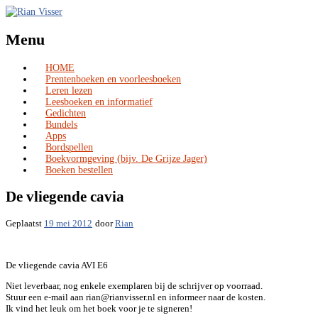
Menu
HOME
Skip
Prentenboeken en voorleesboeken
to
Leren lezen
content
Leesboeken en informatief
Gedichten
Bundels
Apps
Bordspellen
Boekvormgeving (bijv. De Grijze Jager)
Boeken bestellen
De vliegende cavia
Geplaatst
19 mei 2012
door
Rian
De vliegende cavia AVI E6
Niet leverbaar, nog enkele exemplaren bij de schrijver op voorraad.
Stuur een e-mail aan rian@rianvisser.nl en informeer naar de kosten.
Ik vind het leuk om het boek voor je te signeren!