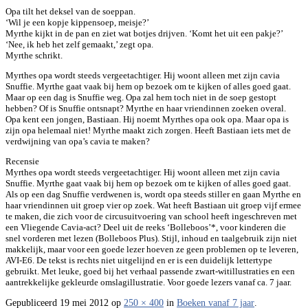
Opa tilt het deksel van de soeppan.
‘Wil je een kopje kippensoep, meisje?’
Myrthe kijkt in de pan en ziet wat botjes drijven. ‘Komt het uit een pakje?’
‘Nee, ik heb het zelf gemaakt,’ zegt opa.
Myrthe schrikt.
Myrthes opa wordt steeds vergeetachtiger. Hij woont alleen met zijn cavia
Snuffie. Myrthe gaat vaak bij hem op bezoek om te kijken of alles goed gaat.
Maar op een dag is Snuffie weg. Opa zal hem toch niet in de soep gestopt
hebben? Of is Snuffie ontsnapt? Myrthe en haar vriendinnen zoeken overal.
Opa kent een jongen, Bastiaan. Hij noemt Myrthes opa ook opa. Maar opa is
zijn opa helemaal niet! Myrthe maakt zich zorgen. Heeft Bastiaan iets met de
verdwijning van opa’s cavia te maken?
Recensie
Myrthes opa wordt steeds vergeetachtiger. Hij woont alleen met zijn cavia
Snuffie. Myrthe gaat vaak bij hem op bezoek om te kijken of alles goed gaat.
Als op een dag Snuffie verdwenen is, wordt opa steeds stiller en gaan Myrthe en
haar vriendinnen uit groep vier op zoek. Wat heeft Bastiaan uit groep vijf ermee
te maken, die zich voor de circusuitvoering van school heeft ingeschreven met
een Vliegende Cavia-act? Deel uit de reeks ‘Bolleboos’*, voor kinderen die
snel vorderen met lezen (Bolleboos Plus). Stijl, inhoud en taalgebruik zijn niet
makkelijk, maar voor een goede lezer hoeven ze geen problemen op te leveren,
AVI-E6. De tekst is rechts niet uitgelijnd en er is een duidelijk lettertype
gebruikt. Met leuke, goed bij het verhaal passende zwart-witillustraties en een
aantrekkelijke gekleurde omslagillustratie. Voor goede lezers vanaf ca. 7 jaar.
Gepubliceerd
19 mei 2012
op
250 × 400
in
Boeken vanaf 7 jaar
.