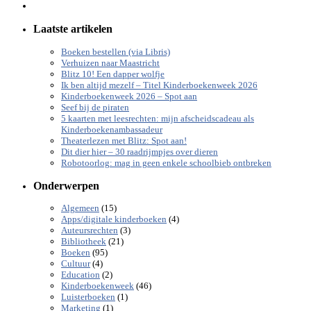
Laatste artikelen
Boeken bestellen (via Libris)
Verhuizen naar Maastricht
Blitz 10! Een dapper wolfje
Ik ben altijd mezelf – Titel Kinderboekenweek 2026
Kinderboekenweek 2026 – Spot aan
Seef bij de piraten
5 kaarten met leesrechten: mijn afscheidscadeau als
Kinderboekenambassadeur
Theaterlezen met Blitz: Spot aan!
Dit dier hier – 30 raadrijmpjes over dieren
Robotoorlog: mag in geen enkele schoolbieb ontbreken
Onderwerpen
(15)
Algemeen
(4)
Apps/digitale kinderboeken
(3)
Auteursrechten
(21)
Bibliotheek
(95)
Boeken
(4)
Cultuur
(2)
Education
(46)
Kinderboekenweek
(1)
Luisterboeken
(1)
Marketing