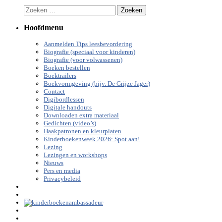
Zoeken
naar:
Hoofdmenu
Aanmelden Tips leesbevordering
Biografie (speciaal voor kinderen)
Biografie (voor volwassenen)
Boeken bestellen
Boektrailers
Boekvormgeving (bijv. De Grijze Jager)
Contact
Digibordlessen
Digitale handouts
Downloaden extra materiaal
Gedichten (video’s)
Haakpatronen en kleurplaten
Kinderboekenweek 2026: Spot aan!
Lezing
Lezingen en workshops
Nieuws
Pers en media
Privacybeleid