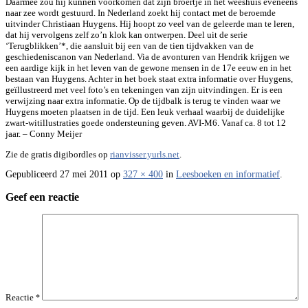
Daarmee zou hij kunnen voorkomen dat zijn broertje in het weeshuis eveneens
naar zee wordt gestuurd. In Nederland zoekt hij contact met de beroemde
uitvinder Christiaan Huygens. Hij hoopt zo veel van de geleerde man te leren,
dat hij vervolgens zelf zo’n klok kan ontwerpen. Deel uit de serie
‘Terugblikken’*, die aansluit bij een van de tien tijdvakken van de
geschiedeniscanon van Nederland. Via de avonturen van Hendrik krijgen we
een aardige kijk in het leven van de gewone mensen in de 17e eeuw en in het
bestaan van Huygens. Achter in het boek staat extra informatie over Huygens,
geïllustreerd met veel foto’s en tekeningen van zijn uitvindingen. Er is een
verwijzing naar extra informatie. Op de tijdbalk is terug te vinden waar we
Huygens moeten plaatsen in de tijd. Een leuk verhaal waarbij de duidelijke
zwart-witillustraties goede ondersteuning geven. AVI-M6. Vanaf ca. 8 tot 12
jaar. – Conny Meijer
Zie de gratis digibordles op
rianvisser.yurls.net
.
Gepubliceerd
27 mei 2011
op
327 × 400
in
Leesboeken en informatief
.
Geef een reactie
Reactie
*