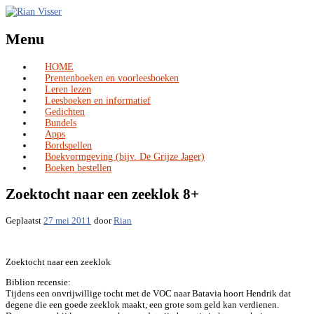
Menu
HOME
Skip
Prentenboeken en voorleesboeken
to
Leren lezen
content
Leesboeken en informatief
Gedichten
Bundels
Apps
Bordspellen
Boekvormgeving (bijv. De Grijze Jager)
Boeken bestellen
Zoektocht naar een zeeklok 8+
Geplaatst
27 mei 2011
door
Rian
Zoektocht naar een zeeklok
Biblion recensie:
Tijdens een onvrijwillige tocht met de VOC naar Batavia hoort Hendrik dat
degene die een goede zeeklok maakt, een grote som geld kan verdienen.