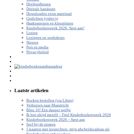
Digibordlessen
Digitale handouts
Downloaden extra materiaal
Gedichten (video’s)
Haakpatronen en kleurplaten
Kinderboekenweek 2026: Spot aan!
Lezing
Lezingen en workshops
Nieuws
Pers en media
Privacybeleid
Laatste artikelen
Boeken bestellen (via Libris)
Verhuizen naar Maastricht
Blitz 10! Een dapper wolfje
Ik ben altijd mezelf – Titel Kinderboekenweek 2026
Kinderboekenweek 2026 – Spot aan
Seef bij de piraten
5 kaarten met leesrechten: mijn afscheidscadeau als
Kinderboekenambassadeur