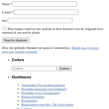
Naam
*
E-mail
*
Site
Mijn naam, e-mail en site opslaan in deze browser voor de volgende keer
wanneer ik een reactie plaats.
Deze site gebruikt Akismet om spam te verminderen.
Bekijk hoe je reactie
gegevens worden verwerkt
.
Zoeken
Zoeken
naar:
Hoofdmenu
Aanmelden Tips leesbevordering
Biografie (speciaal voor kinderen)
Biografie (voor volwassenen)
Boeken bestellen
Boektrailers
Boekvormgeving (bijv. De Grijze Jager)
Contact