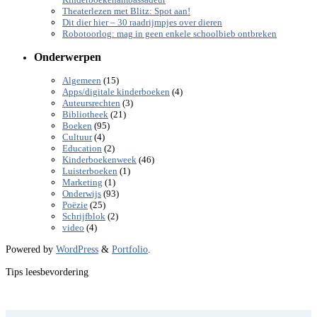
Theaterlezen met Blitz: Spot aan!
Dit dier hier – 30 raadrijmpjes over dieren
Robotoorlog: mag in geen enkele schoolbieb ontbreken
Onderwerpen
(15)
Algemeen
(4)
Apps/digitale kinderboeken
(3)
Auteursrechten
(21)
Bibliotheek
(95)
Boeken
(4)
Cultuur
(2)
Education
(46)
Kinderboekenweek
(1)
Luisterboeken
(1)
Marketing
(93)
Onderwijs
(25)
Poëzie
(2)
Schrijfblok
(4)
video
Powered by
WordPress
&
Portfolio
.
Tips leesbevordering