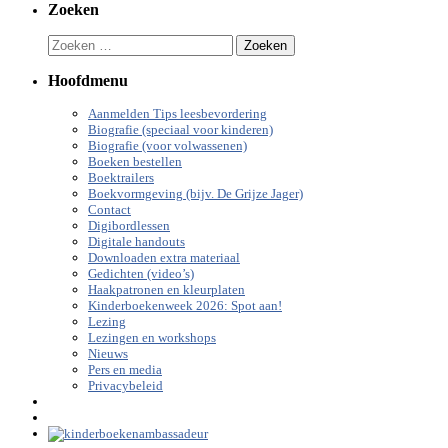
Zoeken
Zoeken
naar:
Hoofdmenu
Aanmelden Tips leesbevordering
Biografie (speciaal voor kinderen)
Biografie (voor volwassenen)
Boeken bestellen
Boektrailers
Boekvormgeving (bijv. De Grijze Jager)
Contact
Digibordlessen
Digitale handouts
Downloaden extra materiaal
Gedichten (video’s)
Haakpatronen en kleurplaten
Kinderboekenweek 2026: Spot aan!
Lezing
Lezingen en workshops
Nieuws
Pers en media
Privacybeleid