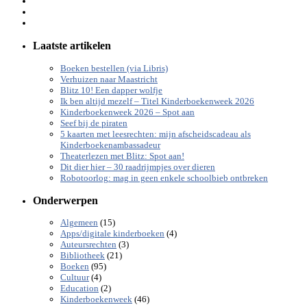
Laatste artikelen
Boeken bestellen (via Libris)
Verhuizen naar Maastricht
Blitz 10! Een dapper wolfje
Ik ben altijd mezelf – Titel Kinderboekenweek 2026
Kinderboekenweek 2026 – Spot aan
Seef bij de piraten
5 kaarten met leesrechten: mijn afscheidscadeau als
Kinderboekenambassadeur
Theaterlezen met Blitz: Spot aan!
Dit dier hier – 30 raadrijmpjes over dieren
Robotoorlog: mag in geen enkele schoolbieb ontbreken
Onderwerpen
(15)
Algemeen
(4)
Apps/digitale kinderboeken
(3)
Auteursrechten
(21)
Bibliotheek
(95)
Boeken
(4)
Cultuur
(2)
Education
(46)
Kinderboekenweek