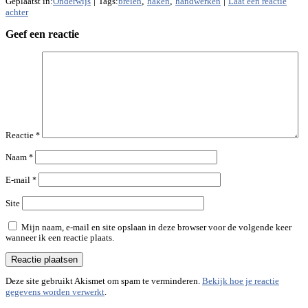
Geplaatst in:
Onderwijs
|
Tags:
breien
,
haken
,
handwerken
|
Laat een reactie
achter
Geef een reactie
Reactie
*
Naam
*
E-mail
*
Site
Mijn naam, e-mail en site opslaan in deze browser voor de volgende keer
wanneer ik een reactie plaats.
Deze site gebruikt Akismet om spam te verminderen.
Bekijk hoe je reactie
gegevens worden verwerkt
.