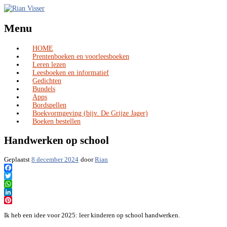
Menu
HOME
Skip
Prentenboeken en voorleesboeken
to
Leren lezen
content
Leesboeken en informatief
Gedichten
Bundels
Apps
Bordspellen
Boekvormgeving (bijv. De Grijze Jager)
Boeken bestellen
Handwerken op school
Geplaatst
8 december 2024
door
Rian
Facebook
Twitter
WhatsApp
LinkedIn
Pinterest
Ik heb een idee voor 2025: leer kinderen op school handwerken.