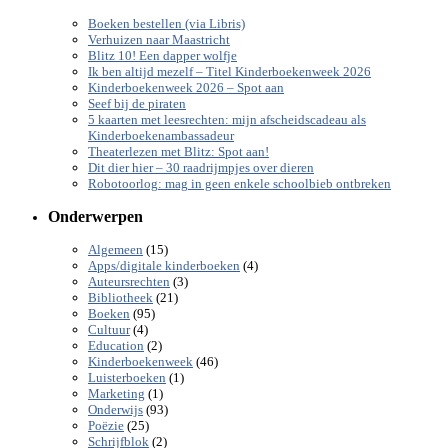
Boeken bestellen (via Libris)
Verhuizen naar Maastricht
Blitz 10! Een dapper wolfje
Ik ben altijd mezelf – Titel Kinderboekenweek 2026
Kinderboekenweek 2026 – Spot aan
Seef bij de piraten
5 kaarten met leesrechten: mijn afscheidscadeau als
Kinderboekenambassadeur
Theaterlezen met Blitz: Spot aan!
Dit dier hier – 30 raadrijmpjes over dieren
Robotoorlog: mag in geen enkele schoolbieb ontbreken
Onderwerpen
(15)
Algemeen
(4)
Apps/digitale kinderboeken
(3)
Auteursrechten
(21)
Bibliotheek
(95)
Boeken
(4)
Cultuur
(2)
Education
(46)
Kinderboekenweek
(1)
Luisterboeken
(1)
Marketing
(93)
Onderwijs
(25)
Poëzie
(2)
Schrijfblok