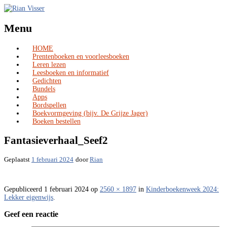
Menu
HOME
Skip
Prentenboeken en voorleesboeken
to
Leren lezen
content
Leesboeken en informatief
Gedichten
Bundels
Apps
Bordspellen
Boekvormgeving (bijv. De Grijze Jager)
Boeken bestellen
Fantasieverhaal_Seef2
Geplaatst
1 februari 2024
door
Rian
Gepubliceerd
1 februari 2024
op
2560 × 1897
in
Kinderboekenweek 2024:
Lekker eigenwijs
.
Geef een reactie