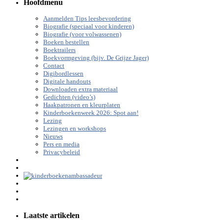
Hoofdmenu
Aanmelden Tips leesbevordering
Biografie (speciaal voor kinderen)
Biografie (voor volwassenen)
Boeken bestellen
Boektrailers
Boekvormgeving (bijv. De Grijze Jager)
Contact
Digibordlessen
Digitale handouts
Downloaden extra materiaal
Gedichten (video’s)
Haakpatronen en kleurplaten
Kinderboekenweek 2026: Spot aan!
Lezing
Lezingen en workshops
Nieuws
Pers en media
Privacybeleid
Laatste artikelen