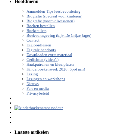
Hoofdmenu
Aanmelden Tips leesbevordering
Biografie (speciaal voor kinderen)
Biografie (voor volwassenen)
Boeken bestellen
Boektrailers
Boekvormgeving (bijv. De Grijze Jager)
Contact
Digibordlessen
Digitale handouts
Downloaden extra materiaal
Gedichten (video’s)
Haakpatronen en kleurplaten
Kinderboekenweek 2026: Spot aan!
Lezing
Lezingen en workshops
Nieuws
Pers en media
Privacybeleid
Laatste artikelen