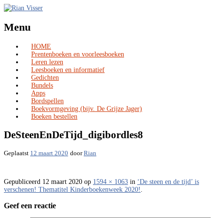
Menu
HOME
Skip
Prentenboeken en voorleesboeken
to
Leren lezen
content
Leesboeken en informatief
Gedichten
Bundels
Apps
Bordspellen
Boekvormgeving (bijv. De Grijze Jager)
Boeken bestellen
DeSteenEnDeTijd_digibordles8
Geplaatst
12 maart 2020
door
Rian
Gepubliceerd
12 maart 2020
op
1594 × 1063
in
‘De steen en de tijd’ is
verschenen! Thematitel Kinderboekenweek 2020!
.
Geef een reactie