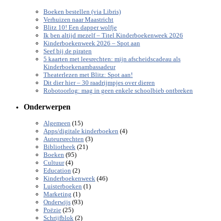
Boeken bestellen (via Libris)
Verhuizen naar Maastricht
Blitz 10! Een dapper wolfje
Ik ben altijd mezelf – Titel Kinderboekenweek 2026
Kinderboekenweek 2026 – Spot aan
Seef bij de piraten
5 kaarten met leesrechten: mijn afscheidscadeau als
Kinderboekenambassadeur
Theaterlezen met Blitz: Spot aan!
Dit dier hier – 30 raadrijmpjes over dieren
Robotoorlog: mag in geen enkele schoolbieb ontbreken
Onderwerpen
(15)
Algemeen
(4)
Apps/digitale kinderboeken
(3)
Auteursrechten
(21)
Bibliotheek
(95)
Boeken
(4)
Cultuur
(2)
Education
(46)
Kinderboekenweek
(1)
Luisterboeken
(1)
Marketing
(93)
Onderwijs
(25)
Poëzie
(2)
Schrijfblok