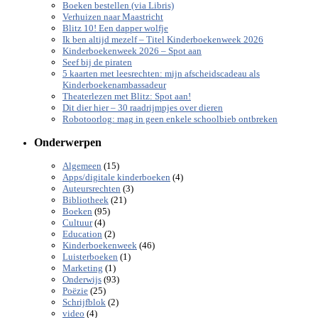
Boeken bestellen (via Libris)
Verhuizen naar Maastricht
Blitz 10! Een dapper wolfje
Ik ben altijd mezelf – Titel Kinderboekenweek 2026
Kinderboekenweek 2026 – Spot aan
Seef bij de piraten
5 kaarten met leesrechten: mijn afscheidscadeau als
Kinderboekenambassadeur
Theaterlezen met Blitz: Spot aan!
Dit dier hier – 30 raadrijmpjes over dieren
Robotoorlog: mag in geen enkele schoolbieb ontbreken
Onderwerpen
(15)
Algemeen
(4)
Apps/digitale kinderboeken
(3)
Auteursrechten
(21)
Bibliotheek
(95)
Boeken
(4)
Cultuur
(2)
Education
(46)
Kinderboekenweek
(1)
Luisterboeken
(1)
Marketing
(93)
Onderwijs
(25)
Poëzie
(2)
Schrijfblok
(4)
video