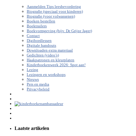
Aanmelden Tips leesbevordering
Biografie (speciaal voor kinderen)
Biografie (voor volwassenen)
Boeken bestellen
Boektrailers
Boekvormgeving (bijv. De Grijze Jager)
Contact
Digibordlessen
Digitale handouts
Downloaden extra materiaal
Gedichten (video’s)
Haakpatronen en kleurplaten
Kinderboekenweek 2026: Spot aan!
Lezing
Lezingen en workshops
Nieuws
Pers en media
Privacybeleid
Laatste artikelen