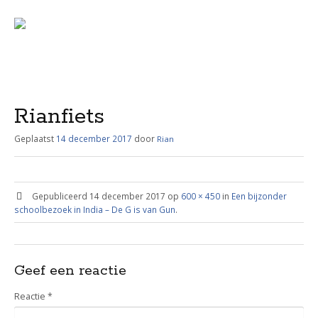
Menu
Skip
to
content
Rianfiets
Geplaatst
14 december 2017
door
Rian
Gepubliceerd
14 december 2017
op
600 × 450
in
Een bijzonder
schoolbezoek in India – De G is van Gun
.
Geef een reactie
Reactie
*