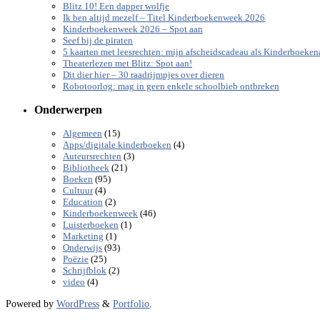
Blitz 10! Een dapper wolfje
Ik ben altijd mezelf – Titel Kinderboekenweek 2026
Kinderboekenweek 2026 – Spot aan
Seef bij de piraten
5 kaarten met leesrechten: mijn afscheidscadeau als Kinderboeke
Theaterlezen met Blitz: Spot aan!
Dit dier hier – 30 raadrijmpjes over dieren
Robotoorlog: mag in geen enkele schoolbieb ontbreken
Onderwerpen
(15)
Algemeen
(4)
Apps/digitale kinderboeken
(3)
Auteursrechten
(21)
Bibliotheek
(95)
Boeken
(4)
Cultuur
(2)
Education
(46)
Kinderboekenweek
(1)
Luisterboeken
(1)
Marketing
(93)
Onderwijs
(25)
Poëzie
(2)
Schrijfblok
(4)
video
Powered by
WordPress
&
Portfolio
.