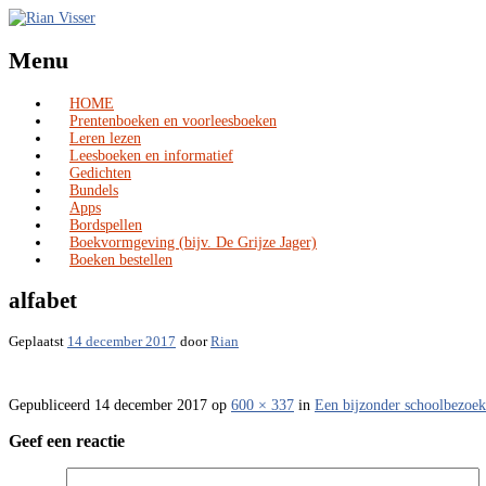
Menu
HOME
Skip
Prentenboeken en voorleesboeken
to
Leren lezen
content
Leesboeken en informatief
Gedichten
Bundels
Apps
Bordspellen
Boekvormgeving (bijv. De Grijze Jager)
Boeken bestellen
alfabet
Geplaatst
14 december 2017
door
Rian
Gepubliceerd
14 december 2017
op
600 × 337
in
Een bijzonder schoolbezoek
Geef een reactie