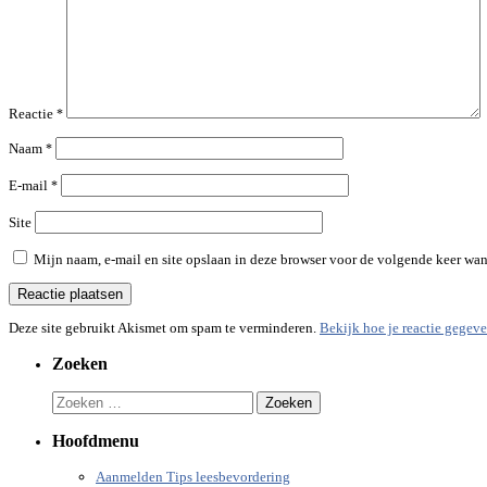
Reactie
*
Naam
*
E-mail
*
Site
Mijn naam, e-mail en site opslaan in deze browser voor de volgende keer wann
Deze site gebruikt Akismet om spam te verminderen.
Bekijk hoe je reactie gegev
Zoeken
Zoeken
naar:
Hoofdmenu
Aanmelden Tips leesbevordering