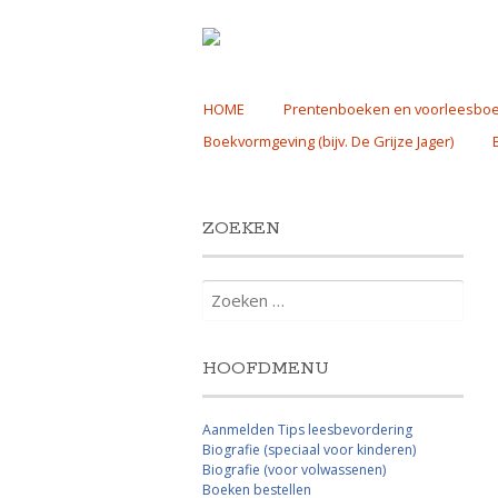
Skip
HOME
Prentenboeken en voorleesbo
to
Boekvormgeving (bijv. De Grijze Jager)
content
ZOEKEN
Zoeken
naar:
HOOFDMENU
Aanmelden Tips leesbevordering
Biografie (speciaal voor kinderen)
Biografie (voor volwassenen)
Boeken bestellen