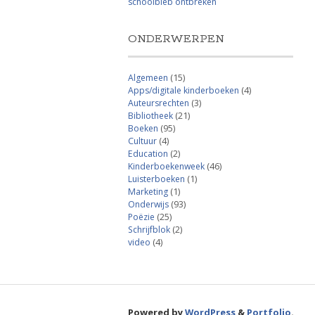
schoolbieb ontbreken
ONDERWERPEN
Algemeen
(15)
Apps/digitale kinderboeken
(4)
Auteursrechten
(3)
Bibliotheek
(21)
Boeken
(95)
Cultuur
(4)
Education
(2)
Kinderboekenweek
(46)
Luisterboeken
(1)
Marketing
(1)
Onderwijs
(93)
Poëzie
(25)
Schrijfblok
(2)
video
(4)
Powered by
WordPress
&
Portfolio
.