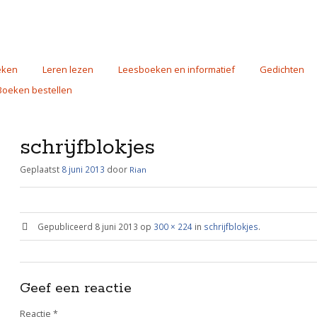
eken
Leren lezen
Leesboeken en informatief
Gedichten
Boeken bestellen
schrijfblokjes
Geplaatst
8 juni 2013
door
Rian
Gepubliceerd
8 juni 2013
op
300 × 224
in
schrijfblokjes
.
Geef een reactie
Reactie
*