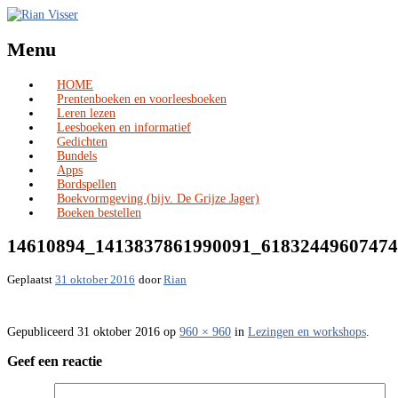
Menu
HOME
Skip
Prentenboeken en voorleesboeken
to
Leren lezen
content
Leesboeken en informatief
Gedichten
Bundels
Apps
Bordspellen
Boekvormgeving (bijv. De Grijze Jager)
Boeken bestellen
14610894_1413837861990091_6183244960747
Geplaatst
31 oktober 2016
door
Rian
Gepubliceerd
31 oktober 2016
op
960 × 960
in
Lezingen en workshops
.
Geef een reactie