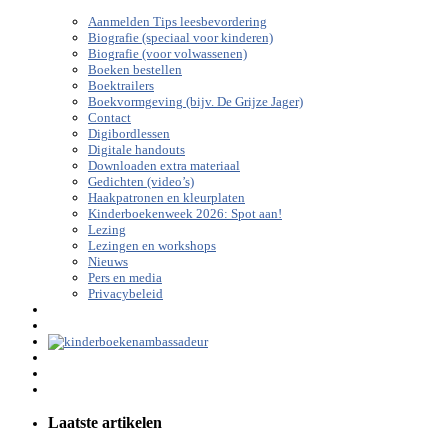
Aanmelden Tips leesbevordering
Biografie (speciaal voor kinderen)
Biografie (voor volwassenen)
Boeken bestellen
Boektrailers
Boekvormgeving (bijv. De Grijze Jager)
Contact
Digibordlessen
Digitale handouts
Downloaden extra materiaal
Gedichten (video’s)
Haakpatronen en kleurplaten
Kinderboekenweek 2026: Spot aan!
Lezing
Lezingen en workshops
Nieuws
Pers en media
Privacybeleid
Laatste artikelen