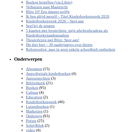
Boeken bestellen (via Libris)
Verhuizen naar Maastricht
Blitz 10! Een dapper wolfje
Ik ben altijd mezelf – Titel Kinderboekenweek 2026
Kinderboekenweek 2026 – Spot aan
Seef bij de piraten
5 kaarten met leesrechten: mijn afscheidscadeau als
Kinderboekenambassadeur
Theaterlezen met Blitz: Spot aan!
Dit dier hier – 30 raadrijmpjes over dieren
Robotoorlog: mag in geen enkele schoolbieb ontbreken
Onderwerpen
(15)
Algemeen
(4)
Apps/digitale kinderboeken
(3)
Auteursrechten
(21)
Bibliotheek
(95)
Boeken
(4)
Cultuur
(2)
Education
(46)
Kinderboekenweek
(1)
Luisterboeken
(1)
Marketing
(93)
Onderwijs
(25)
Poëzie
(2)
Schrijfblok
(4)
video