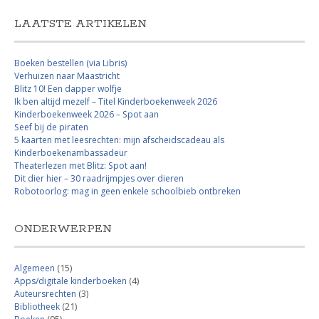
LAATSTE ARTIKELEN
Boeken bestellen (via Libris)
Verhuizen naar Maastricht
Blitz 10! Een dapper wolfje
Ik ben altijd mezelf – Titel Kinderboekenweek 2026
Kinderboekenweek 2026 – Spot aan
Seef bij de piraten
5 kaarten met leesrechten: mijn afscheidscadeau als
Kinderboekenambassadeur
Theaterlezen met Blitz: Spot aan!
Dit dier hier – 30 raadrijmpjes over dieren
Robotoorlog: mag in geen enkele schoolbieb ontbreken
ONDERWERPEN
Algemeen
(15)
Apps/digitale kinderboeken
(4)
Auteursrechten
(3)
Bibliotheek
(21)