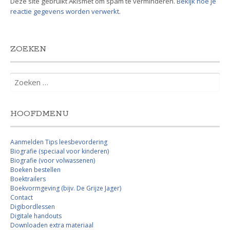
Deze site gebruikt Akismet om spam te verminderen.
Bekijk hoe je
reactie gegevens worden verwerkt
.
ZOEKEN
Zoeken
naar:
HOOFDMENU
Aanmelden Tips leesbevordering
Biografie (speciaal voor kinderen)
Biografie (voor volwassenen)
Boeken bestellen
Boektrailers
Boekvormgeving (bijv. De Grijze Jager)
Contact
Digibordlessen
Digitale handouts
Downloaden extra materiaal