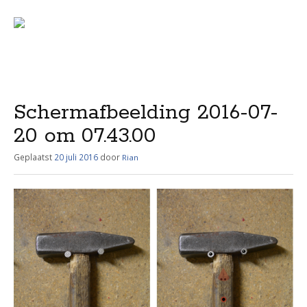
Menu
Skip
to
content
Schermafbeelding 2016-07-
20 om 07.43.00
Geplaatst
20 juli 2016
door
Rian