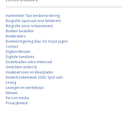
Aanmelden Tips leesbevordering
Biografie (speciaal voor kinderen)
Biografie (voor volwassenen)
Boeken bestellen
Boektrailers
Boekvormgeving (bijv. De Grijze Jager)
Contact
Digibordlessen
Digitale handouts
Downloaden extra materiaal
Gedichten (video’s)
Haakpatronen en kleurplaten
Kinderboekenweek 2026: Spot aan!
Lezing
Lezingen en workshops
Nieuws
Pers en media
Privacybeleid