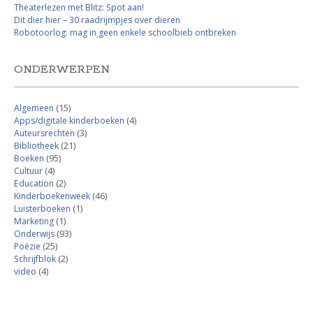
Theaterlezen met Blitz: Spot aan!
Dit dier hier – 30 raadrijmpjes over dieren
Robotoorlog: mag in geen enkele schoolbieb ontbreken
ONDERWERPEN
Algemeen
(15)
Apps/digitale kinderboeken
(4)
Auteursrechten
(3)
Bibliotheek
(21)
Boeken
(95)
Cultuur
(4)
Education
(2)
Kinderboekenweek
(46)
Luisterboeken
(1)
Marketing
(1)
Onderwijs
(93)
Poëzie
(25)
Schrijfblok
(2)
video
(4)