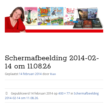
Menu
Skip
to
content
Schermafbeelding 2014-02-
14 om 11.08.26
Geplaatst
14 februari 2014
door
Rian
Gepubliceerd
14 februari 2014
op
400 × 77
in
Schermafbeelding
2014-02-14 om 11.08.26
.