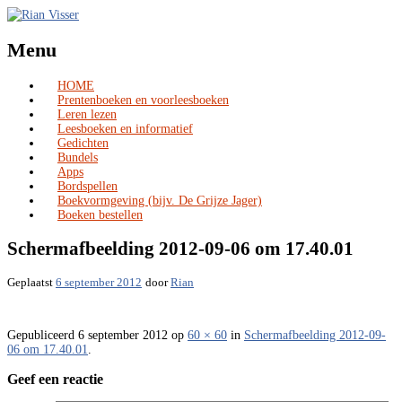
Menu
HOME
Skip
Prentenboeken en voorleesboeken
to
Leren lezen
content
Leesboeken en informatief
Gedichten
Bundels
Apps
Bordspellen
Boekvormgeving (bijv. De Grijze Jager)
Boeken bestellen
Schermafbeelding 2012-09-06 om 17.40.01
Geplaatst
6 september 2012
door
Rian
Gepubliceerd
6 september 2012
op
60 × 60
in
Schermafbeelding 2012-09-
06 om 17.40.01
.
Geef een reactie