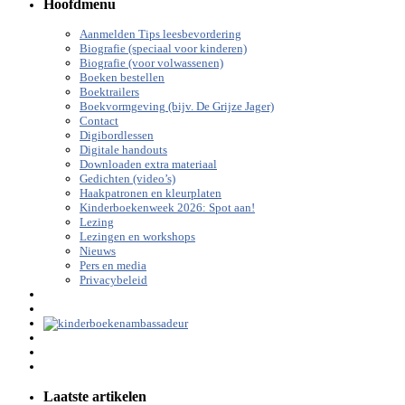
Hoofdmenu
Aanmelden Tips leesbevordering
Biografie (speciaal voor kinderen)
Biografie (voor volwassenen)
Boeken bestellen
Boektrailers
Boekvormgeving (bijv. De Grijze Jager)
Contact
Digibordlessen
Digitale handouts
Downloaden extra materiaal
Gedichten (video’s)
Haakpatronen en kleurplaten
Kinderboekenweek 2026: Spot aan!
Lezing
Lezingen en workshops
Nieuws
Pers en media
Privacybeleid
Laatste artikelen