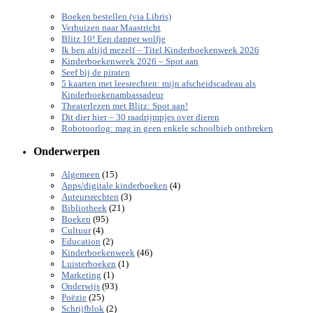
Boeken bestellen (via Libris)
Verhuizen naar Maastricht
Blitz 10! Een dapper wolfje
Ik ben altijd mezelf – Titel Kinderboekenweek 2026
Kinderboekenweek 2026 – Spot aan
Seef bij de piraten
5 kaarten met leesrechten: mijn afscheidscadeau als
Kinderboekenambassadeur
Theaterlezen met Blitz: Spot aan!
Dit dier hier – 30 raadrijmpjes over dieren
Robotoorlog: mag in geen enkele schoolbieb ontbreken
Onderwerpen
(15)
Algemeen
(4)
Apps/digitale kinderboeken
(3)
Auteursrechten
(21)
Bibliotheek
(95)
Boeken
(4)
Cultuur
(2)
Education
(46)
Kinderboekenweek
(1)
Luisterboeken
(1)
Marketing
(93)
Onderwijs
(25)
Poëzie
(2)
Schrijfblok