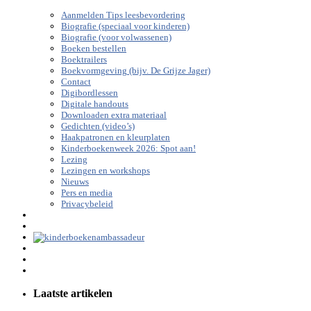
Aanmelden Tips leesbevordering
Biografie (speciaal voor kinderen)
Biografie (voor volwassenen)
Boeken bestellen
Boektrailers
Boekvormgeving (bijv. De Grijze Jager)
Contact
Digibordlessen
Digitale handouts
Downloaden extra materiaal
Gedichten (video’s)
Haakpatronen en kleurplaten
Kinderboekenweek 2026: Spot aan!
Lezing
Lezingen en workshops
Nieuws
Pers en media
Privacybeleid
Laatste artikelen