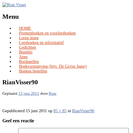
Menu
HOME
Skip
Prentenboeken en voorleesboeken
to
Leren lezen
content
Leesboeken en informatief
Gedichten
Bundels
Apps
Bordspellen
Boekvormgeving (bijv. De Grijze Jager)
Boeken bestellen
RianVisser90
Geplaatst
15 juni 2011
door
Rian
Gepubliceerd
15 juni 2011
op
85 × 85
in
RianVisser90
.
Geef een reactie