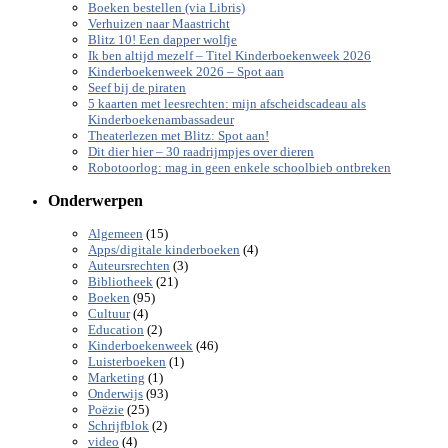
Boeken bestellen (via Libris)
Verhuizen naar Maastricht
Blitz 10! Een dapper wolfje
Ik ben altijd mezelf – Titel Kinderboekenweek 2026
Kinderboekenweek 2026 – Spot aan
Seef bij de piraten
5 kaarten met leesrechten: mijn afscheidscadeau als
Kinderboekenambassadeur
Theaterlezen met Blitz: Spot aan!
Dit dier hier – 30 raadrijmpjes over dieren
Robotoorlog: mag in geen enkele schoolbieb ontbreken
Onderwerpen
(15)
Algemeen
(4)
Apps/digitale kinderboeken
(3)
Auteursrechten
(21)
Bibliotheek
(95)
Boeken
(4)
Cultuur
(2)
Education
(46)
Kinderboekenweek
(1)
Luisterboeken
(1)
Marketing
(93)
Onderwijs
(25)
Poëzie
(2)
Schrijfblok
(4)
video