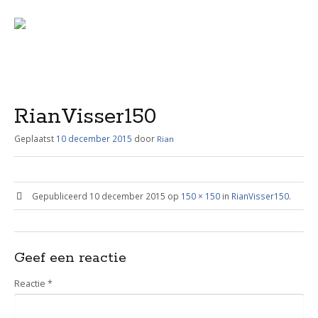
Menu
Skip
to
content
RianVisser150
Geplaatst
10 december 2015
door
Rian
Gepubliceerd
10 december 2015
op
150 × 150
in
RianVisser150
.
Geef een reactie
Reactie
*