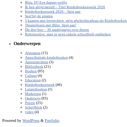
Blitz 10! Een dapper wolfje
Ik ben altijd mezelf – Titel Kinderboekenweek 2026
Kinderboekenweek 2026 – Spot aan
Seef bij de piraten
5 kaarten met leesrechten: mijn afscheidscadeau als Kinderboeke
Theaterlezen met Blitz: Spot aan!
Dit dier hier – 30 raadrijmpjes over dieren
Robotoorlog: mag in geen enkele schoolbieb ontbreken
Onderwerpen
(15)
Algemeen
(4)
Apps/digitale kinderboeken
(3)
Auteursrechten
(21)
Bibliotheek
(95)
Boeken
(4)
Cultuur
(2)
Education
(46)
Kinderboekenweek
(1)
Luisterboeken
(1)
Marketing
(93)
Onderwijs
(25)
Poëzie
(2)
Schrijfblok
(4)
video
Powered by
WordPress
&
Portfolio
.