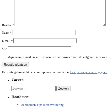
Reactie
*
Naam
*
E-mail
*
Site
Mijn naam, e-mail en site opslaan in deze browser voor de volgende keer wann
Deze site gebruikt Akismet om spam te verminderen.
Bekijk hoe je reactie gegev
Zoeken
Zoeken
naar:
Hoofdmenu
Aanmelden Tips leesbevordering