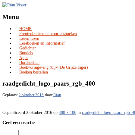
Menu
HOME
Skip
Prentenboeken en voorleesboeken
to
Leren lezen
content
Leesboeken en informatief
Gedichten
Bundels
Apps
Bordspellen
Boekvormgeving (bijv. De Grijze Jager)
Boeken bestellen
raadgedicht_logo_paars_rgb_400
Geplaatst
2 oktober 2016
door
Rian
Gepubliceerd
2 oktober 2016
op
400 × 106
in
raadgedicht_logo_paars_rgb_4
Geef een reactie