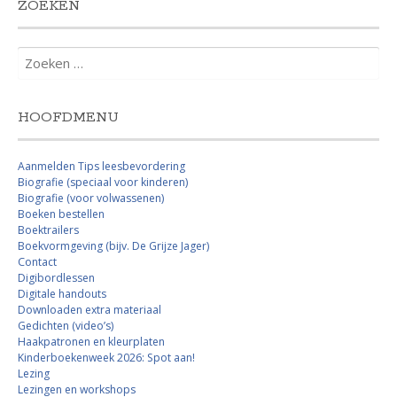
ZOEKEN
Zoeken
naar:
HOOFDMENU
Aanmelden Tips leesbevordering
Biografie (speciaal voor kinderen)
Biografie (voor volwassenen)
Boeken bestellen
Boektrailers
Boekvormgeving (bijv. De Grijze Jager)
Contact
Digibordlessen
Digitale handouts
Downloaden extra materiaal
Gedichten (video’s)
Haakpatronen en kleurplaten
Kinderboekenweek 2026: Spot aan!
Lezing
Lezingen en workshops