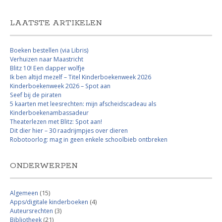
LAATSTE ARTIKELEN
Boeken bestellen (via Libris)
Verhuizen naar Maastricht
Blitz 10! Een dapper wolfje
Ik ben altijd mezelf – Titel Kinderboekenweek 2026
Kinderboekenweek 2026 – Spot aan
Seef bij de piraten
5 kaarten met leesrechten: mijn afscheidscadeau als
Kinderboekenambassadeur
Theaterlezen met Blitz: Spot aan!
Dit dier hier – 30 raadrijmpjes over dieren
Robotoorlog: mag in geen enkele schoolbieb ontbreken
ONDERWERPEN
Algemeen
(15)
Apps/digitale kinderboeken
(4)
Auteursrechten
(3)
Bibliotheek
(21)