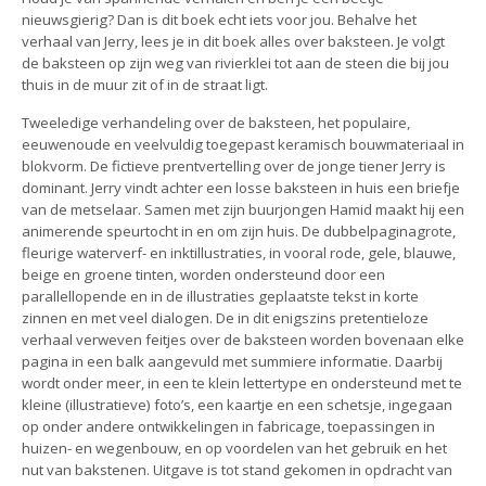
nieuwsgierig? Dan is dit boek echt iets voor jou. Behalve het
verhaal van Jerry, lees je in dit boek alles over baksteen. Je volgt
de baksteen op zijn weg van rivierklei tot aan de steen die bij jou
thuis in de muur zit of in de straat ligt.
Tweeledige verhandeling over de baksteen, het populaire,
eeuwenoude en veelvuldig toegepast keramisch bouwmateriaal in
blokvorm. De fictieve prentvertelling over de jonge tiener Jerry is
dominant. Jerry vindt achter een losse baksteen in huis een briefje
van de metselaar. Samen met zijn buurjongen Hamid maakt hij een
animerende speurtocht in en om zijn huis. De dubbelpaginagrote,
fleurige waterverf- en inktillustraties, in vooral rode, gele, blauwe,
beige en groene tinten, worden ondersteund door een
parallellopende en in de illustraties geplaatste tekst in korte
zinnen en met veel dialogen. De in dit enigszins pretentieloze
verhaal verweven feitjes over de baksteen worden bovenaan elke
pagina in een balk aangevuld met summiere informatie. Daarbij
wordt onder meer, in een te klein lettertype en ondersteund met te
kleine (illustratieve) foto’s, een kaartje en een schetsje, ingegaan
op onder andere ontwikkelingen in fabricage, toepassingen in
huizen- en wegenbouw, en op voordelen van het gebruik en het
nut van bakstenen. Uitgave is tot stand gekomen in opdracht van