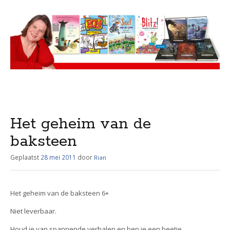
Menu
Skip
to
content
Het geheim van de
baksteen
Geplaatst
28 mei 2011
door
Rian
Het geheim van de baksteen 6+
Niet leverbaar.
Houd je van spannende verhalen en ben je een beetje