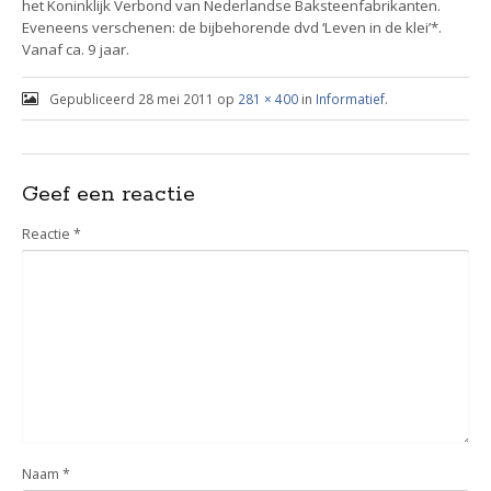
het Koninklijk Verbond van Nederlandse Baksteenfabrikanten.
Eveneens verschenen: de bijbehorende dvd ‘Leven in de klei’*.
Vanaf ca. 9 jaar.
Gepubliceerd
28 mei 2011
op
281 × 400
in
Informatief
.
Geef een reactie
Reactie
*
Naam
*