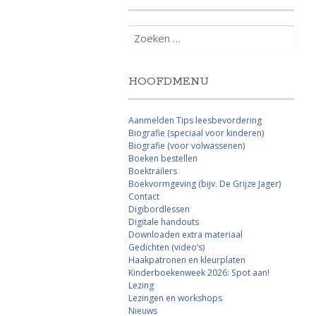
Zoeken
naar:
HOOFDMENU
Aanmelden Tips leesbevordering
Biografie (speciaal voor kinderen)
Biografie (voor volwassenen)
Boeken bestellen
Boektrailers
Boekvormgeving (bijv. De Grijze Jager)
Contact
Digibordlessen
Digitale handouts
Downloaden extra materiaal
Gedichten (video’s)
Haakpatronen en kleurplaten
Kinderboekenweek 2026: Spot aan!
Lezing
Lezingen en workshops
Nieuws