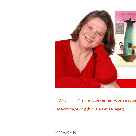
Skip
HOME
Prentenboeken en voorleesbo
to
Boekvormgeving (bijv. De Grijze Jager)
content
ZOEKEN