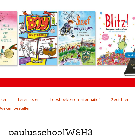
eken
Leren lezen
Leesboeken en informatief
Gedichten
Boeken bestellen
paulusschoolWSH3