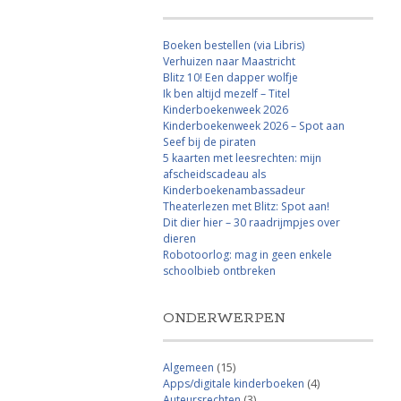
Boeken bestellen (via Libris)
Verhuizen naar Maastricht
Blitz 10! Een dapper wolfje
Ik ben altijd mezelf – Titel
Kinderboekenweek 2026
Kinderboekenweek 2026 – Spot aan
Seef bij de piraten
5 kaarten met leesrechten: mijn
afscheidscadeau als
Kinderboekenambassadeur
Theaterlezen met Blitz: Spot aan!
Dit dier hier – 30 raadrijmpjes over
dieren
Robotoorlog: mag in geen enkele
schoolbieb ontbreken
ONDERWERPEN
Algemeen
(15)
Apps/digitale kinderboeken
(4)
Auteursrechten
(3)