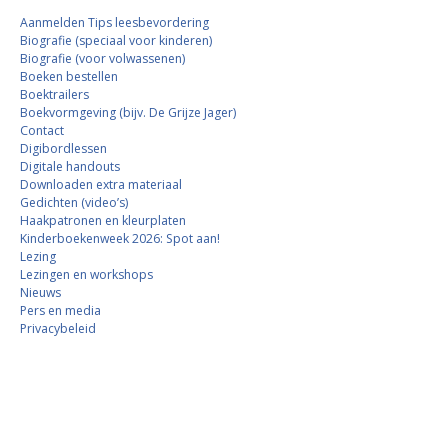
Aanmelden Tips leesbevordering
Biografie (speciaal voor kinderen)
Biografie (voor volwassenen)
Boeken bestellen
Boektrailers
Boekvormgeving (bijv. De Grijze Jager)
Contact
Digibordlessen
Digitale handouts
Downloaden extra materiaal
Gedichten (video’s)
Haakpatronen en kleurplaten
Kinderboekenweek 2026: Spot aan!
Lezing
Lezingen en workshops
Nieuws
Pers en media
Privacybeleid