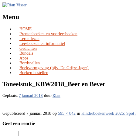
Menu
HOME
Skip
Prentenboeken en voorleesboeken
to
Leren lezen
content
Leesboeken en informatief
Gedichten
Bundels
Apps
Bordspellen
Boekvormgeving (bijv. De Grijze Jager)
Boeken bestellen
Toneelstuk_KBW2018_Beer en Bever
Geplaatst
7 januari 2018
door
Rian
Gepubliceerd
7 januari 2018
op
595 × 842
in
Kinderboekenweek 2026: Spot 
Geef een reactie