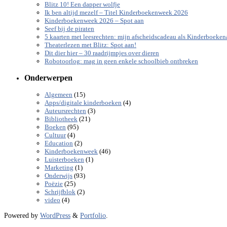
Blitz 10! Een dapper wolfje
Ik ben altijd mezelf – Titel Kinderboekenweek 2026
Kinderboekenweek 2026 – Spot aan
Seef bij de piraten
5 kaarten met leesrechten: mijn afscheidscadeau als Kinderboeke
Theaterlezen met Blitz: Spot aan!
Dit dier hier – 30 raadrijmpjes over dieren
Robotoorlog: mag in geen enkele schoolbieb ontbreken
Onderwerpen
(15)
Algemeen
(4)
Apps/digitale kinderboeken
(3)
Auteursrechten
(21)
Bibliotheek
(95)
Boeken
(4)
Cultuur
(2)
Education
(46)
Kinderboekenweek
(1)
Luisterboeken
(1)
Marketing
(93)
Onderwijs
(25)
Poëzie
(2)
Schrijfblok
(4)
video
Powered by
WordPress
&
Portfolio
.