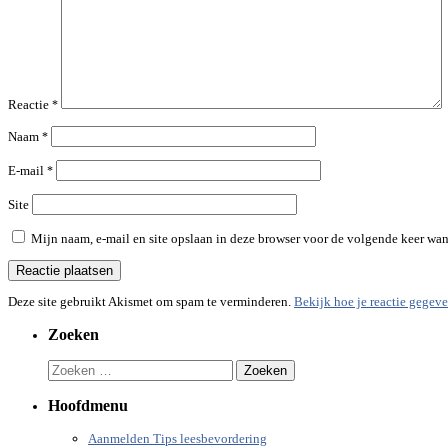
Reactie
*
Naam
*
E-mail
*
Site
Mijn naam, e-mail en site opslaan in deze browser voor de volgende keer wann
Deze site gebruikt Akismet om spam te verminderen.
Bekijk hoe je reactie gegev
Zoeken
Zoeken
naar:
Hoofdmenu
Aanmelden Tips leesbevordering