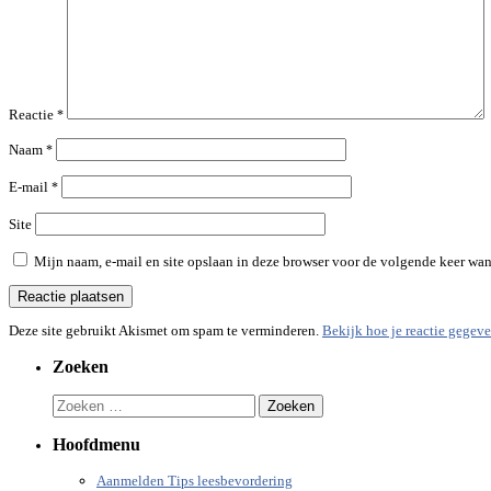
Reactie
*
Naam
*
E-mail
*
Site
Mijn naam, e-mail en site opslaan in deze browser voor de volgende keer wann
Deze site gebruikt Akismet om spam te verminderen.
Bekijk hoe je reactie gegev
Zoeken
Zoeken
naar:
Hoofdmenu
Aanmelden Tips leesbevordering