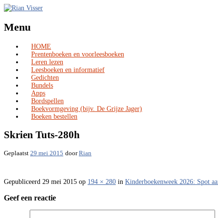
Menu
HOME
Skip
Prentenboeken en voorleesboeken
to
Leren lezen
content
Leesboeken en informatief
Gedichten
Bundels
Apps
Bordspellen
Boekvormgeving (bijv. De Grijze Jager)
Boeken bestellen
Skrien Tuts-280h
Geplaatst
29 mei 2015
door
Rian
Gepubliceerd
29 mei 2015
op
194 × 280
in
Kinderboekenweek 2026: Spot aa
Geef een reactie