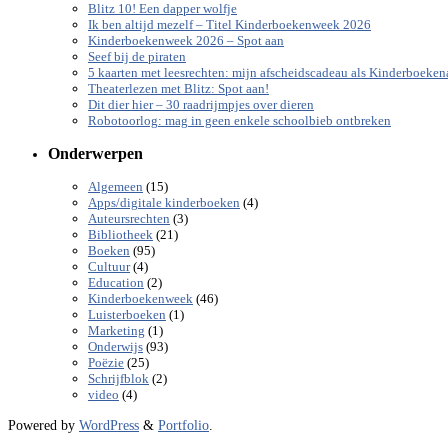
Blitz 10! Een dapper wolfje
Ik ben altijd mezelf – Titel Kinderboekenweek 2026
Kinderboekenweek 2026 – Spot aan
Seef bij de piraten
5 kaarten met leesrechten: mijn afscheidscadeau als Kinderboeke
Theaterlezen met Blitz: Spot aan!
Dit dier hier – 30 raadrijmpjes over dieren
Robotoorlog: mag in geen enkele schoolbieb ontbreken
Onderwerpen
(15)
Algemeen
(4)
Apps/digitale kinderboeken
(3)
Auteursrechten
(21)
Bibliotheek
(95)
Boeken
(4)
Cultuur
(2)
Education
(46)
Kinderboekenweek
(1)
Luisterboeken
(1)
Marketing
(93)
Onderwijs
(25)
Poëzie
(2)
Schrijfblok
(4)
video
Powered by
WordPress
&
Portfolio
.