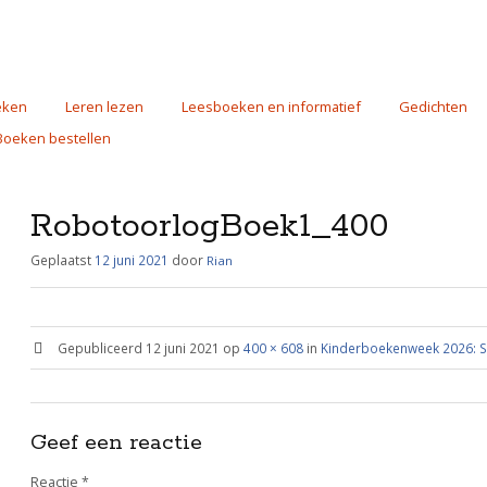
eken
Leren lezen
Leesboeken en informatief
Gedichten
Boeken bestellen
RobotoorlogBoek1_400
Geplaatst
12 juni 2021
door
Rian
Gepubliceerd
12 juni 2021
op
400 × 608
in
Kinderboekenweek 2026: S
Geef een reactie
Reactie
*