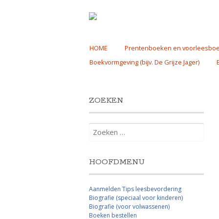
Skip
HOME
Prentenboeken en voorleesbo
to
Boekvormgeving (bijv. De Grijze Jager)
content
ZOEKEN
Zoeken
naar:
HOOFDMENU
Aanmelden Tips leesbevordering
Biografie (speciaal voor kinderen)
Biografie (voor volwassenen)
Boeken bestellen