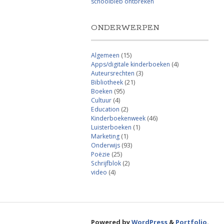
schoolbieb ontbreken
ONDERWERPEN
Algemeen
(15)
Apps/digitale kinderboeken
(4)
Auteursrechten
(3)
Bibliotheek
(21)
Boeken
(95)
Cultuur
(4)
Education
(2)
Kinderboekenweek
(46)
Luisterboeken
(1)
Marketing
(1)
Onderwijs
(93)
Poëzie
(25)
Schrijfblok
(2)
video
(4)
Powered by
WordPress
&
Portfolio
.