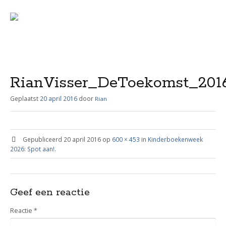
Menu
Skip
to
content
RianVisser_DeToekomst_201
Geplaatst
20 april 2016
door
Rian
Gepubliceerd
20 april 2016
op
600 × 453
in
Kinderboekenweek
2026: Spot aan!
.
Geef een reactie
Reactie
*