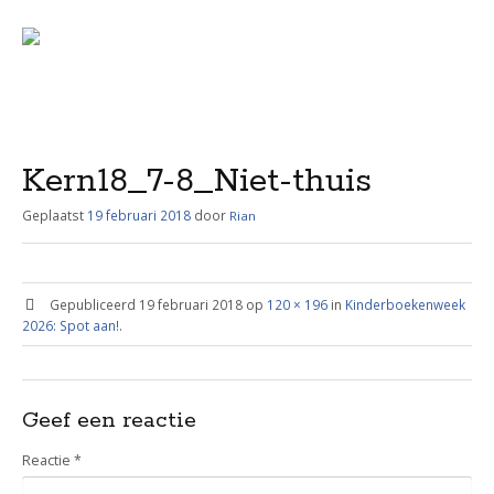
Menu
Skip
to
content
Kern18_7-8_Niet-thuis
Geplaatst
19 februari 2018
door
Rian
Gepubliceerd
19 februari 2018
op
120 × 196
in
Kinderboekenweek
2026: Spot aan!
.
Geef een reactie
Reactie
*