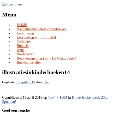
Menu
HOME
Skip
Prentenboeken en voorleesboeken
to
Leren lezen
content
Leesboeken en informatief
Gedichten
Bundels
Apps
Bordspellen
Boekvormgeving (bijv. De Grijze Jager)
Boeken bestellen
illustratiesinkinderboeken14
Geplaatst
11 april 2019
door
Rian
Gepubliceerd
11 april 2019
op
1594 × 1063
in
Kinderboekenweek 2026:
Spot aan!
.
Geef een reactie