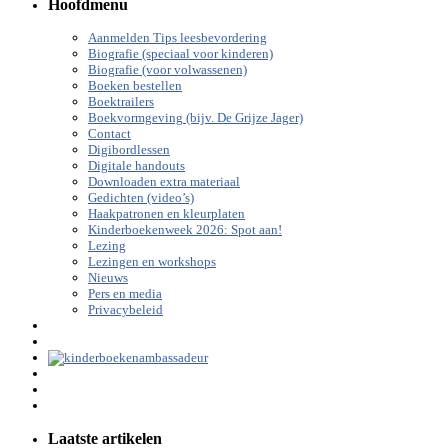
Hoofdmenu
Aanmelden Tips leesbevordering
Biografie (speciaal voor kinderen)
Biografie (voor volwassenen)
Boeken bestellen
Boektrailers
Boekvormgeving (bijv. De Grijze Jager)
Contact
Digibordlessen
Digitale handouts
Downloaden extra materiaal
Gedichten (video’s)
Haakpatronen en kleurplaten
Kinderboekenweek 2026: Spot aan!
Lezing
Lezingen en workshops
Nieuws
Pers en media
Privacybeleid
Laatste artikelen