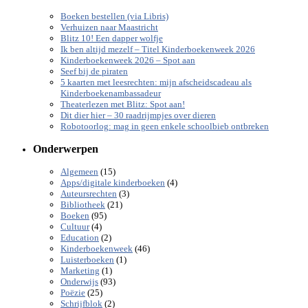
Boeken bestellen (via Libris)
Verhuizen naar Maastricht
Blitz 10! Een dapper wolfje
Ik ben altijd mezelf – Titel Kinderboekenweek 2026
Kinderboekenweek 2026 – Spot aan
Seef bij de piraten
5 kaarten met leesrechten: mijn afscheidscadeau als
Kinderboekenambassadeur
Theaterlezen met Blitz: Spot aan!
Dit dier hier – 30 raadrijmpjes over dieren
Robotoorlog: mag in geen enkele schoolbieb ontbreken
Onderwerpen
(15)
Algemeen
(4)
Apps/digitale kinderboeken
(3)
Auteursrechten
(21)
Bibliotheek
(95)
Boeken
(4)
Cultuur
(2)
Education
(46)
Kinderboekenweek
(1)
Luisterboeken
(1)
Marketing
(93)
Onderwijs
(25)
Poëzie
(2)
Schrijfblok