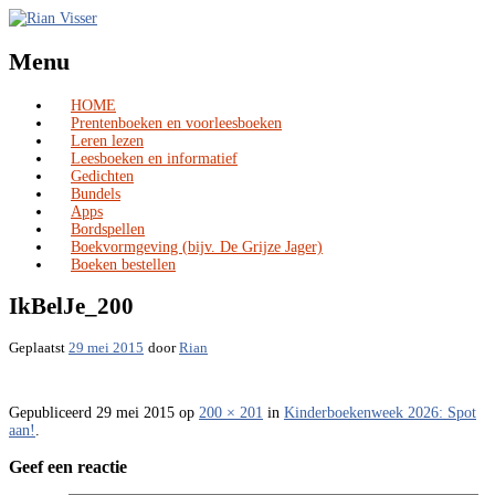
Menu
HOME
Skip
Prentenboeken en voorleesboeken
to
Leren lezen
content
Leesboeken en informatief
Gedichten
Bundels
Apps
Bordspellen
Boekvormgeving (bijv. De Grijze Jager)
Boeken bestellen
IkBelJe_200
Geplaatst
29 mei 2015
door
Rian
Gepubliceerd
29 mei 2015
op
200 × 201
in
Kinderboekenweek 2026: Spot
aan!
.
Geef een reactie