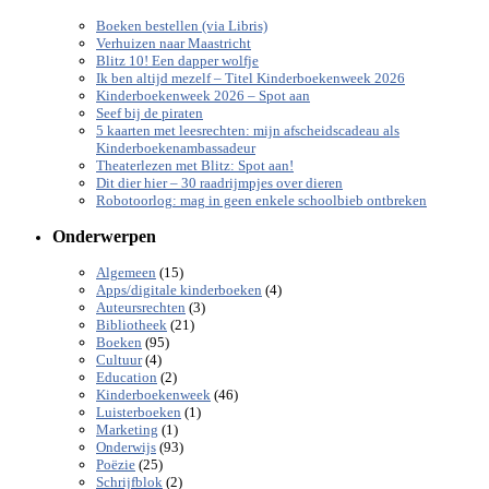
Boeken bestellen (via Libris)
Verhuizen naar Maastricht
Blitz 10! Een dapper wolfje
Ik ben altijd mezelf – Titel Kinderboekenweek 2026
Kinderboekenweek 2026 – Spot aan
Seef bij de piraten
5 kaarten met leesrechten: mijn afscheidscadeau als
Kinderboekenambassadeur
Theaterlezen met Blitz: Spot aan!
Dit dier hier – 30 raadrijmpjes over dieren
Robotoorlog: mag in geen enkele schoolbieb ontbreken
Onderwerpen
(15)
Algemeen
(4)
Apps/digitale kinderboeken
(3)
Auteursrechten
(21)
Bibliotheek
(95)
Boeken
(4)
Cultuur
(2)
Education
(46)
Kinderboekenweek
(1)
Luisterboeken
(1)
Marketing
(93)
Onderwijs
(25)
Poëzie
(2)
Schrijfblok