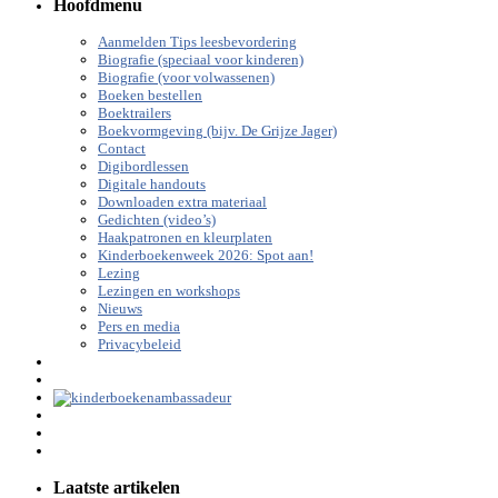
Hoofdmenu
Aanmelden Tips leesbevordering
Biografie (speciaal voor kinderen)
Biografie (voor volwassenen)
Boeken bestellen
Boektrailers
Boekvormgeving (bijv. De Grijze Jager)
Contact
Digibordlessen
Digitale handouts
Downloaden extra materiaal
Gedichten (video’s)
Haakpatronen en kleurplaten
Kinderboekenweek 2026: Spot aan!
Lezing
Lezingen en workshops
Nieuws
Pers en media
Privacybeleid
Laatste artikelen