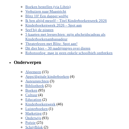
Boeken bestellen (via Libris)
Verhuizen naar Maastricht
Blitz 10! Een dapper wolfje
Ik ben altijd mezelf – Titel Kinderboekenweek 2026
Kinderboekenweek 2026 – Spot aan
Seef bij de piraten
5 kaarten met leesrechten: mijn afscheidscadeau als
Kinderboekenambassadeur
Theaterlezen met Blitz: Spot aan!
Dit dier hier – 30 raadrijmpjes over dieren
Robotoorlog: mag in geen enkele schoolbieb ontbreken
Onderwerpen
(15)
Algemeen
(4)
Apps/digitale kinderboeken
(3)
Auteursrechten
(21)
Bibliotheek
(95)
Boeken
(4)
Cultuur
(2)
Education
(46)
Kinderboekenweek
(1)
Luisterboeken
(1)
Marketing
(93)
Onderwijs
(25)
Poëzie
(2)
Schrijfblok