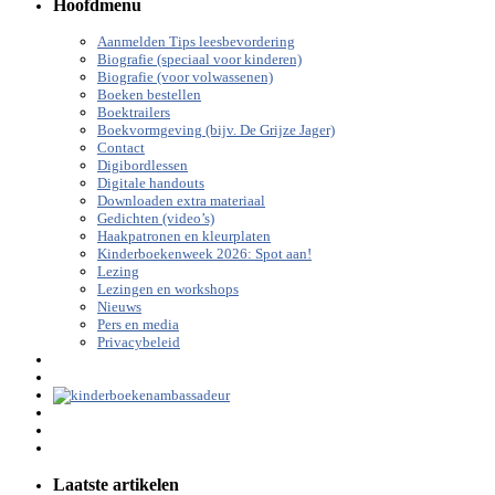
Hoofdmenu
Aanmelden Tips leesbevordering
Biografie (speciaal voor kinderen)
Biografie (voor volwassenen)
Boeken bestellen
Boektrailers
Boekvormgeving (bijv. De Grijze Jager)
Contact
Digibordlessen
Digitale handouts
Downloaden extra materiaal
Gedichten (video’s)
Haakpatronen en kleurplaten
Kinderboekenweek 2026: Spot aan!
Lezing
Lezingen en workshops
Nieuws
Pers en media
Privacybeleid
Laatste artikelen