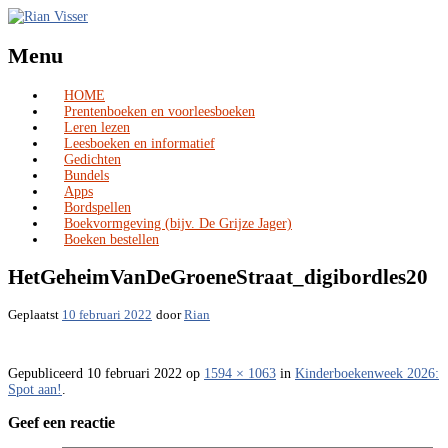
Menu
HOME
Skip
Prentenboeken en voorleesboeken
to
Leren lezen
content
Leesboeken en informatief
Gedichten
Bundels
Apps
Bordspellen
Boekvormgeving (bijv. De Grijze Jager)
Boeken bestellen
HetGeheimVanDeGroeneStraat_digibordles20
Geplaatst
10 februari 2022
door
Rian
Gepubliceerd
10 februari 2022
op
1594 × 1063
in
Kinderboekenweek 2026:
Spot aan!
.
Geef een reactie