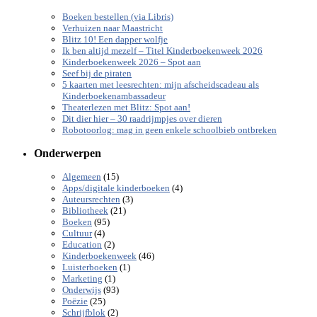
Boeken bestellen (via Libris)
Verhuizen naar Maastricht
Blitz 10! Een dapper wolfje
Ik ben altijd mezelf – Titel Kinderboekenweek 2026
Kinderboekenweek 2026 – Spot aan
Seef bij de piraten
5 kaarten met leesrechten: mijn afscheidscadeau als
Kinderboekenambassadeur
Theaterlezen met Blitz: Spot aan!
Dit dier hier – 30 raadrijmpjes over dieren
Robotoorlog: mag in geen enkele schoolbieb ontbreken
Onderwerpen
(15)
Algemeen
(4)
Apps/digitale kinderboeken
(3)
Auteursrechten
(21)
Bibliotheek
(95)
Boeken
(4)
Cultuur
(2)
Education
(46)
Kinderboekenweek
(1)
Luisterboeken
(1)
Marketing
(93)
Onderwijs
(25)
Poëzie
(2)
Schrijfblok