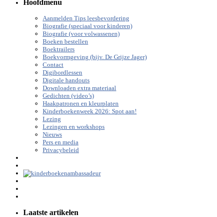
Hoofdmenu
Aanmelden Tips leesbevordering
Biografie (speciaal voor kinderen)
Biografie (voor volwassenen)
Boeken bestellen
Boektrailers
Boekvormgeving (bijv. De Grijze Jager)
Contact
Digibordlessen
Digitale handouts
Downloaden extra materiaal
Gedichten (video’s)
Haakpatronen en kleurplaten
Kinderboekenweek 2026: Spot aan!
Lezing
Lezingen en workshops
Nieuws
Pers en media
Privacybeleid
Laatste artikelen