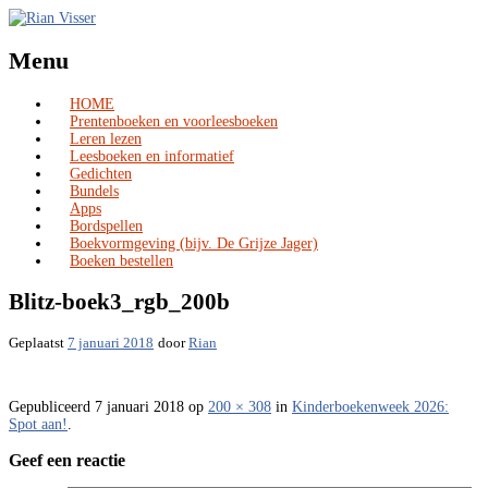
Menu
HOME
Skip
Prentenboeken en voorleesboeken
to
Leren lezen
content
Leesboeken en informatief
Gedichten
Bundels
Apps
Bordspellen
Boekvormgeving (bijv. De Grijze Jager)
Boeken bestellen
Blitz-boek3_rgb_200b
Geplaatst
7 januari 2018
door
Rian
Gepubliceerd
7 januari 2018
op
200 × 308
in
Kinderboekenweek 2026:
Spot aan!
.
Geef een reactie