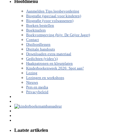
Hoofdmenu
Aanmelden Tips leesbevordering
Biografie (speciaal voor kinderen)
Biografie (voor volwassenen)
Boeken bestellen
Boektrailers
Boekvormgeving (bijv. De Grijze Jager)
Contact
Digibordlessen
Digitale handouts
Downloaden extra materiaal
Gedichten (video’s)
Haakpatronen en kleurplaten
Kinderboekenweek 2026: Spot aan!
Lezing
Lezingen en workshops
Nieuws
Pers en media
Privacybeleid
Laatste artikelen