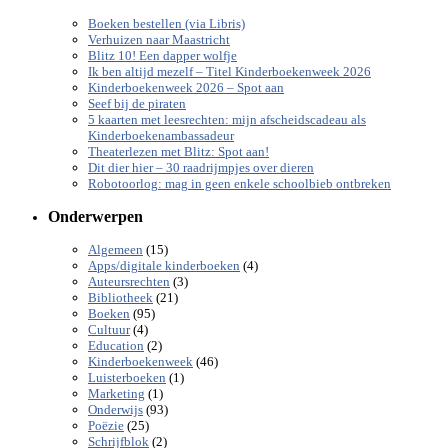
Boeken bestellen (via Libris)
Verhuizen naar Maastricht
Blitz 10! Een dapper wolfje
Ik ben altijd mezelf – Titel Kinderboekenweek 2026
Kinderboekenweek 2026 – Spot aan
Seef bij de piraten
5 kaarten met leesrechten: mijn afscheidscadeau als
Kinderboekenambassadeur
Theaterlezen met Blitz: Spot aan!
Dit dier hier – 30 raadrijmpjes over dieren
Robotoorlog: mag in geen enkele schoolbieb ontbreken
Onderwerpen
(15)
Algemeen
(4)
Apps/digitale kinderboeken
(3)
Auteursrechten
(21)
Bibliotheek
(95)
Boeken
(4)
Cultuur
(2)
Education
(46)
Kinderboekenweek
(1)
Luisterboeken
(1)
Marketing
(93)
Onderwijs
(25)
Poëzie
(2)
Schrijfblok