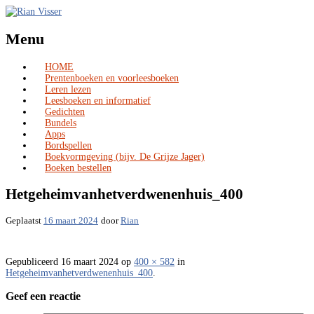
Menu
HOME
Skip
Prentenboeken en voorleesboeken
to
Leren lezen
content
Leesboeken en informatief
Gedichten
Bundels
Apps
Bordspellen
Boekvormgeving (bijv. De Grijze Jager)
Boeken bestellen
Hetgeheimvanhetverdwenenhuis_400
Geplaatst
16 maart 2024
door
Rian
Gepubliceerd
16 maart 2024
op
400 × 582
in
Hetgeheimvanhetverdwenenhuis_400
.
Geef een reactie