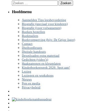
Zoeken
naar:
Hoofdmenu
Aanmelden Tips leesbevordering
Biografie (speciaal voor kinderen)
Biografie (voor volwassenen)
Boeken bestellen
Boektrailers
Boekvormgeving (bijv. De Grijze Jager)
Contact
Digibordlessen
Digitale handouts
Downloaden extra materiaal
Gedichten (video’s)
Haakpatronen en kleurplaten
Kinderboekenweek 2026: Spot aan!
Lezing
Lezingen en workshops
Nieuws
Pers en media
Privacybeleid