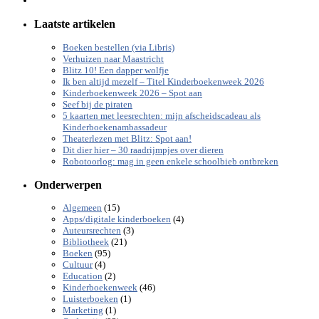
Laatste artikelen
Boeken bestellen (via Libris)
Verhuizen naar Maastricht
Blitz 10! Een dapper wolfje
Ik ben altijd mezelf – Titel Kinderboekenweek 2026
Kinderboekenweek 2026 – Spot aan
Seef bij de piraten
5 kaarten met leesrechten: mijn afscheidscadeau als
Kinderboekenambassadeur
Theaterlezen met Blitz: Spot aan!
Dit dier hier – 30 raadrijmpjes over dieren
Robotoorlog: mag in geen enkele schoolbieb ontbreken
Onderwerpen
(15)
Algemeen
(4)
Apps/digitale kinderboeken
(3)
Auteursrechten
(21)
Bibliotheek
(95)
Boeken
(4)
Cultuur
(2)
Education
(46)
Kinderboekenweek
(1)
Luisterboeken
(1)
Marketing