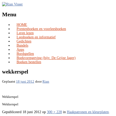
Menu
HOME
Skip
Prentenboeken en voorleesboeken
to
Leren lezen
content
Leesboeken en informatief
Gedichten
Bundels
Apps
Bordspellen
Boekvormgeving (bijv. De Grijze Jager)
Boeken bestellen
wekkerspel
Geplaatst
18 juni 2012
door
Rian
Wekkerspel
Wekkerspel
Gepubliceerd
18 juni 2012
op
300 × 228
in
Haakpatronen en kleurplaten
.