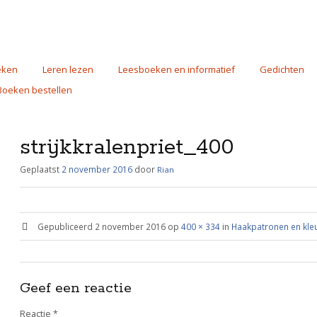
eken
Leren lezen
Leesboeken en informatief
Gedichten
Boeken bestellen
strijkkralenpriet_400
Geplaatst
2 november 2016
door
Rian
Gepubliceerd
2 november 2016
op
400 × 334
in
Haakpatronen en kle
Geef een reactie
Reactie
*