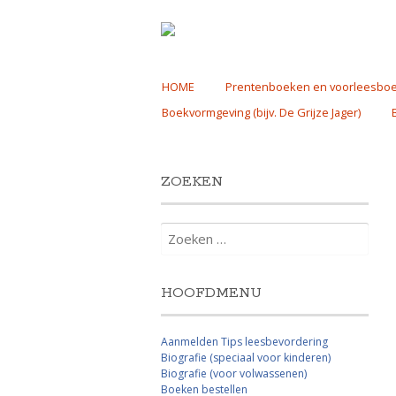
Skip
HOME
Prentenboeken en voorleesbo
to
Boekvormgeving (bijv. De Grijze Jager)
content
ZOEKEN
Zoeken
naar:
HOOFDMENU
Aanmelden Tips leesbevordering
Biografie (speciaal voor kinderen)
Biografie (voor volwassenen)
Boeken bestellen