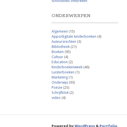
schoolbieb ontbreken
ONDERWERPEN
Algemeen
(15)
Apps/digitale kinderboeken
(4)
Auteursrechten
(3)
Bibliotheek
(21)
Boeken
(95)
Cultuur
(4)
Education
(2)
Kinderboekenweek
(46)
Luisterboeken
(1)
Marketing
(1)
Onderwijs
(93)
Poëzie
(25)
Schrijfblok
(2)
video
(4)
Powered by
WordPress
&
Portfolio
.