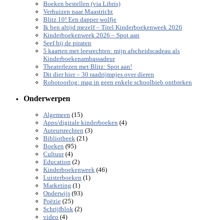
Boeken bestellen (via Libris)
Verhuizen naar Maastricht
Blitz 10! Een dapper wolfje
Ik ben altijd mezelf – Titel Kinderboekenweek 2026
Kinderboekenweek 2026 – Spot aan
Seef bij de piraten
5 kaarten met leesrechten: mijn afscheidscadeau als
Kinderboekenambassadeur
Theaterlezen met Blitz: Spot aan!
Dit dier hier – 30 raadrijmpjes over dieren
Robotoorlog: mag in geen enkele schoolbieb ontbreken
Onderwerpen
(15)
Algemeen
(4)
Apps/digitale kinderboeken
(3)
Auteursrechten
(21)
Bibliotheek
(95)
Boeken
(4)
Cultuur
(2)
Education
(46)
Kinderboekenweek
(1)
Luisterboeken
(1)
Marketing
(93)
Onderwijs
(25)
Poëzie
(2)
Schrijfblok
(4)
video