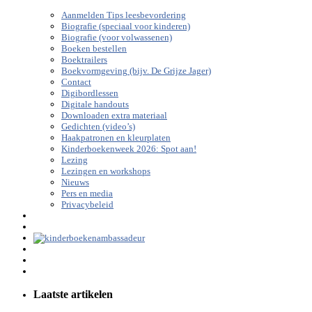
Aanmelden Tips leesbevordering
Biografie (speciaal voor kinderen)
Biografie (voor volwassenen)
Boeken bestellen
Boektrailers
Boekvormgeving (bijv. De Grijze Jager)
Contact
Digibordlessen
Digitale handouts
Downloaden extra materiaal
Gedichten (video’s)
Haakpatronen en kleurplaten
Kinderboekenweek 2026: Spot aan!
Lezing
Lezingen en workshops
Nieuws
Pers en media
Privacybeleid
Laatste artikelen