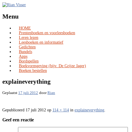
Menu
HOME
Skip
Prentenboeken en voorleesboeken
to
Leren lezen
content
Leesboeken en informatief
Gedichten
Bundels
Apps
Bordspellen
Boekvormgeving (bijv. De Grijze Jager)
Boeken bestellen
explaineverything
Geplaatst
17 juli 2012
door
Rian
Gepubliceerd
17 juli 2012
op
114 × 114
in
explaineverything
.
Geef een reactie