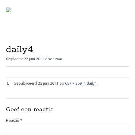
Menu
Skip
to
content
daily4
Geplaatst
22 juni 2011
door
Rian
Gepubliceerd
22 juni 2011
op
697 × 369
in
daily4
.
Geef een reactie
Reactie
*