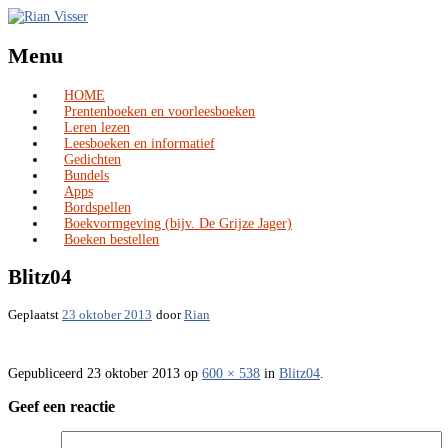
Menu
HOME
Skip
Prentenboeken en voorleesboeken
to
Leren lezen
content
Leesboeken en informatief
Gedichten
Bundels
Apps
Bordspellen
Boekvormgeving (bijv. De Grijze Jager)
Boeken bestellen
Blitz04
Geplaatst
23 oktober 2013
door
Rian
Gepubliceerd
23 oktober 2013
op
600 × 538
in
Blitz04
.
Geef een reactie