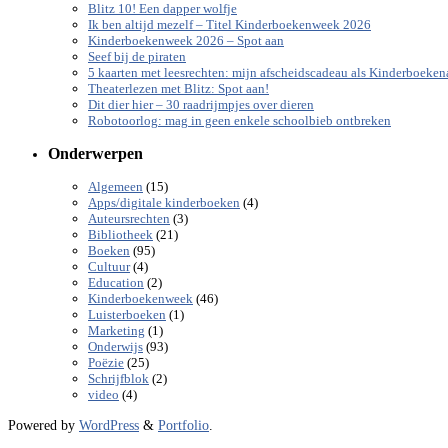
Blitz 10! Een dapper wolfje
Ik ben altijd mezelf – Titel Kinderboekenweek 2026
Kinderboekenweek 2026 – Spot aan
Seef bij de piraten
5 kaarten met leesrechten: mijn afscheidscadeau als Kinderboeke
Theaterlezen met Blitz: Spot aan!
Dit dier hier – 30 raadrijmpjes over dieren
Robotoorlog: mag in geen enkele schoolbieb ontbreken
Onderwerpen
(15)
Algemeen
(4)
Apps/digitale kinderboeken
(3)
Auteursrechten
(21)
Bibliotheek
(95)
Boeken
(4)
Cultuur
(2)
Education
(46)
Kinderboekenweek
(1)
Luisterboeken
(1)
Marketing
(93)
Onderwijs
(25)
Poëzie
(2)
Schrijfblok
(4)
video
Powered by
WordPress
&
Portfolio
.