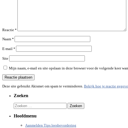
Reactie
*
Naam
*
E-mail
*
Site
Mijn naam, e-mail en site opslaan in deze browser voor de volgende keer wann
Deze site gebruikt Akismet om spam te verminderen.
Bekijk hoe je reactie gegev
Zoeken
Zoeken
naar:
Hoofdmenu
Aanmelden Tips leesbevordering