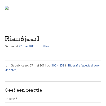
Menu
Skip
to
content
Rian6jaar1
Geplaatst
27 mei 2011
door
Rian
Gepubliceerd
27 mei 2011
op
300 × 253
in
Biografie (speciaal voor
kinderen)
.
Geef een reactie
Reactie
*