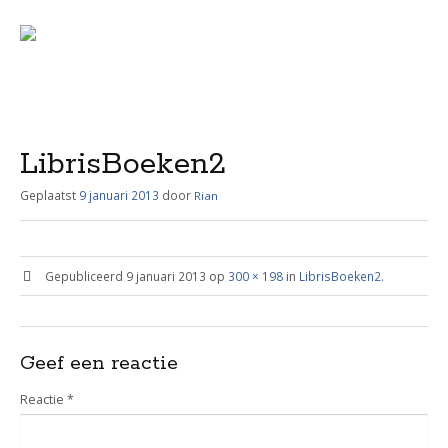
Menu
Skip
to
content
LibrisBoeken2
Geplaatst
9 januari 2013
door
Rian
Gepubliceerd
9 januari 2013
op
300 × 198
in
LibrisBoeken2
.
Geef een reactie
Reactie
*