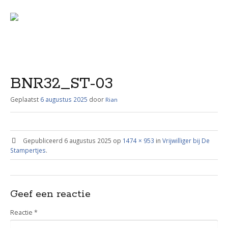
Menu
Skip
to
content
BNR32_ST-03
Geplaatst
6 augustus 2025
door
Rian
Gepubliceerd
6 augustus 2025
op
1474 × 953
in
Vrijwilliger bij De
Stampertjes
.
Geef een reactie
Reactie
*