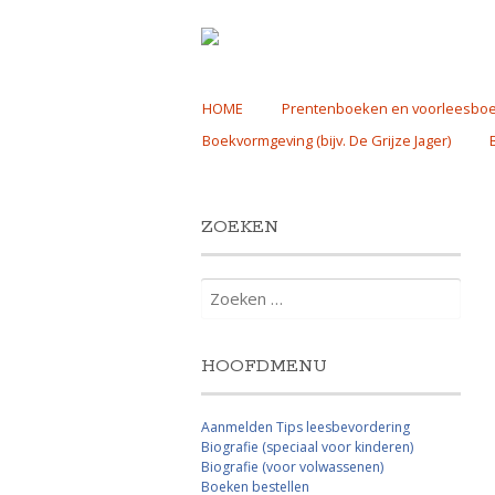
Skip
HOME
Prentenboeken en voorleesbo
to
Boekvormgeving (bijv. De Grijze Jager)
content
ZOEKEN
Zoeken
naar:
HOOFDMENU
Aanmelden Tips leesbevordering
Biografie (speciaal voor kinderen)
Biografie (voor volwassenen)
Boeken bestellen