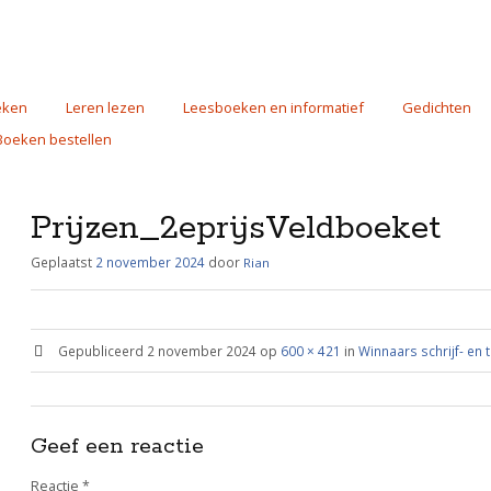
eken
Leren lezen
Leesboeken en informatief
Gedichten
Boeken bestellen
Prijzen_2eprijsVeldboeket
Geplaatst
2 november 2024
door
Rian
Gepubliceerd
2 november 2024
op
600 × 421
in
Winnaars schrijf- en t
Geef een reactie
Reactie
*