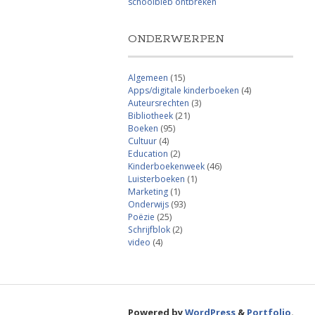
schoolbieb ontbreken
ONDERWERPEN
Algemeen
(15)
Apps/digitale kinderboeken
(4)
Auteursrechten
(3)
Bibliotheek
(21)
Boeken
(95)
Cultuur
(4)
Education
(2)
Kinderboekenweek
(46)
Luisterboeken
(1)
Marketing
(1)
Onderwijs
(93)
Poëzie
(25)
Schrijfblok
(2)
video
(4)
Powered by
WordPress
&
Portfolio
.