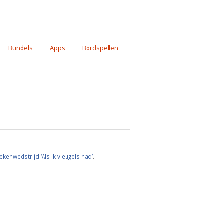
Bundels
Apps
Bordspellen
ekenwedstrijd ‘Als ik vleugels had’
.