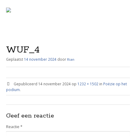
Menu
Skip
to
content
WUF_4
Geplaatst
14 november 2024
door
Rian
Gepubliceerd
14 november 2024
op
1232 × 1502
in
Poëzie op het
podium
.
Geef een reactie
Reactie
*