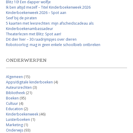
Blitz 10! Een dapper wolfje
Ik ben altijd mezelf – Titel Kinderboekenweek 2026
Kinderboekenweek 2026 – Spot aan
Seef bij de piraten
5 kaarten met leesrechten: mijn afscheidscadeau als
Kinderboekenambassadeur
Theaterlezen met Blitz: Spot aan!
Dit dier hier – 30 raadrijmpjes over dieren
Robotoorlog: mag in geen enkele schoolbieb ontbreken
ONDERWERPEN
Algemeen
(15)
Apps/digitale kinderboeken
(4)
Auteursrechten
(3)
Bibliotheek
(21)
Boeken
(95)
Cultuur
(4)
Education
(2)
Kinderboekenweek
(46)
Luisterboeken
(1)
Marketing
(1)
Onderwijs
(93)