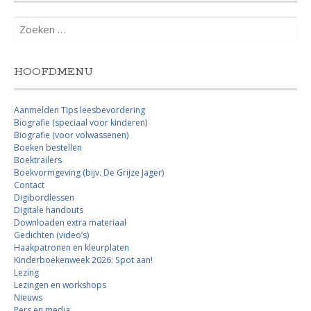
Zoeken
naar:
HOOFDMENU
Aanmelden Tips leesbevordering
Biografie (speciaal voor kinderen)
Biografie (voor volwassenen)
Boeken bestellen
Boektrailers
Boekvormgeving (bijv. De Grijze Jager)
Contact
Digibordlessen
Digitale handouts
Downloaden extra materiaal
Gedichten (video’s)
Haakpatronen en kleurplaten
Kinderboekenweek 2026: Spot aan!
Lezing
Lezingen en workshops
Nieuws
Pers en media