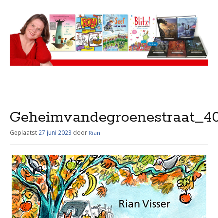
Menu
Skip
to
content
Geheimvandegroenestraat_4
Geplaatst
27 juni 2023
door
Rian