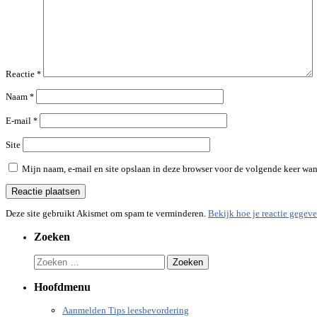
Reactie
*
Naam
*
E-mail
*
Site
Mijn naam, e-mail en site opslaan in deze browser voor de volgende keer wann
Deze site gebruikt Akismet om spam te verminderen.
Bekijk hoe je reactie gegev
Zoeken
Zoeken
naar:
Hoofdmenu
Aanmelden Tips leesbevordering