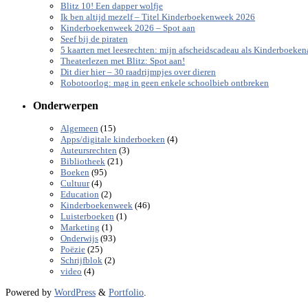
Blitz 10! Een dapper wolfje
Ik ben altijd mezelf – Titel Kinderboekenweek 2026
Kinderboekenweek 2026 – Spot aan
Seef bij de piraten
5 kaarten met leesrechten: mijn afscheidscadeau als Kinderboeke
Theaterlezen met Blitz: Spot aan!
Dit dier hier – 30 raadrijmpjes over dieren
Robotoorlog: mag in geen enkele schoolbieb ontbreken
Onderwerpen
(15)
Algemeen
(4)
Apps/digitale kinderboeken
(3)
Auteursrechten
(21)
Bibliotheek
(95)
Boeken
(4)
Cultuur
(2)
Education
(46)
Kinderboekenweek
(1)
Luisterboeken
(1)
Marketing
(93)
Onderwijs
(25)
Poëzie
(2)
Schrijfblok
(4)
video
Powered by
WordPress
&
Portfolio
.