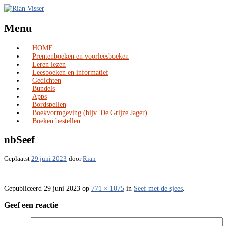
Menu
HOME
Skip
Prentenboeken en voorleesboeken
to
Leren lezen
content
Leesboeken en informatief
Gedichten
Bundels
Apps
Bordspellen
Boekvormgeving (bijv. De Grijze Jager)
Boeken bestellen
nbSeef
Geplaatst
29 juni 2023
door
Rian
Gepubliceerd
29 juni 2023
op
771 × 1075
in
Seef met de sjees
.
Geef een reactie